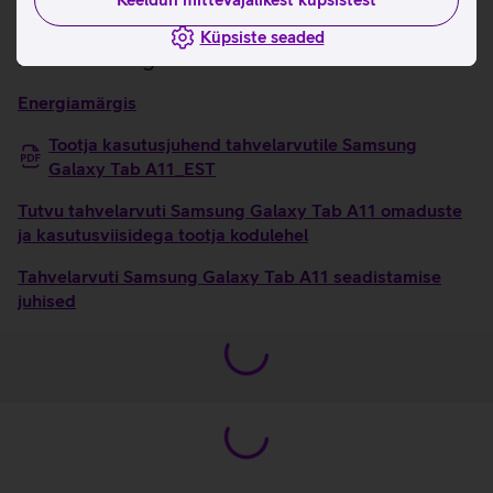
mitmemõõtmelist heli.
Küpsiste seaded
Kasulikud lingid
Energiamärgis
Tootja kasutusjuhend tahvelarvutile Samsung
Galaxy Tab A11_EST
Tutvu tahvelarvuti Samsung Galaxy Tab A11 omaduste
ja kasutusviisidega tootja kodulehel
Tahvelarvuti Samsung Galaxy Tab A11 seadistamise
juhised