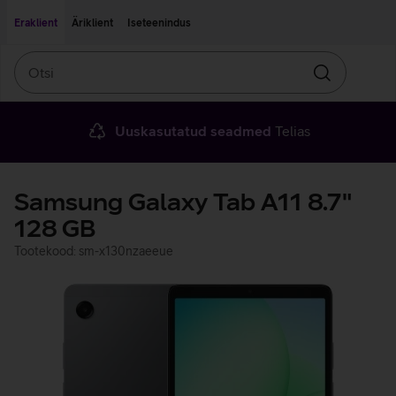
Liigu edasi põhisisu juurde
Ligipääsetavus
Eraklient
Äriklient
Iseteenindus
Otsi
Otsin
Uuskasutatud seadmed
Telias
Samsung Galaxy Tab A11 8.7"
128 GB
Tootekood: sm-x130nzaeeue