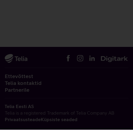
Ettevõttest
Telia kontaktid
Partnerile
Telia Eesti AS
Telia is a registered Trademark of Telia Company AB
Privaatsusteade
Küpsiste seaded