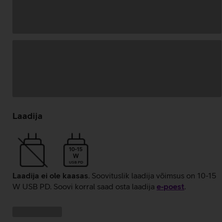
Andmete
laadimine
Laadija
10-15
W
USB PD
Laadija ei ole kaasas
. Soovituslik laadija võimsus on 10-15
W USB PD. Soovi korral saad osta laadija
e‑poest
.
Kampaania
Andmete
pakkumised:
laadimine