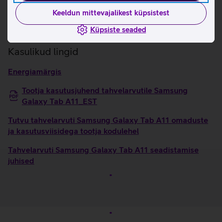
Mahukas 5100 mAh aku.
Keeldun mittevajalikest küpsistest
Dolby kaks kõlarit pakuvad rikkalikku ja
Küpsiste seaded
mitmemõõtmelist heli.
Kasulikud lingid
Energiamärgis
Tootja kasutusjuhend tahvelarvutile Samsung
Galaxy Tab A11_EST
Tutvu tahvelarvuti Samsung Galaxy Tab A11 omaduste
ja kasutusviisidega tootja kodulehel
Tahvelarvuti Samsung Galaxy Tab A11 seadistamise
juhised