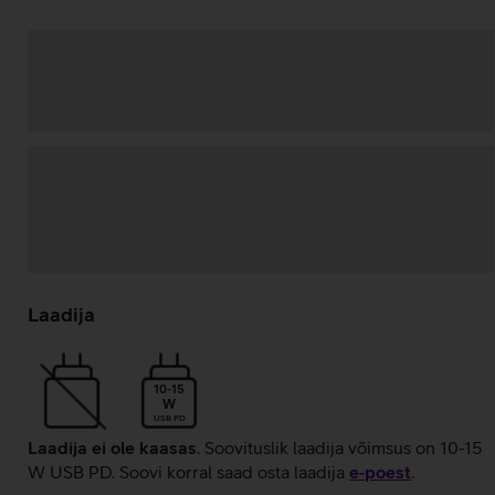
Andmete
laadimine
Laadija
10-15
W
USB PD
Laadija ei ole kaasas
. Soovituslik laadija võimsus on 10-15
W USB PD. Soovi korral saad osta laadija
e‑poest
.