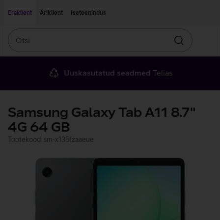
Liigu edasi põhisisu juurde
Ligipääsetavus
Eraklient
Äriklient
Iseteenindus
Otsi
Otsin
Uuskasutatud seadmed
Telias
Samsung Galaxy Tab A11 8.7"
4G 64 GB
Tootekood: sm-x135fzaaeue