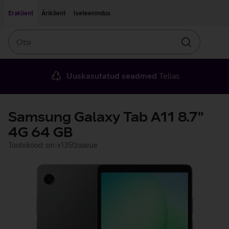
Liigu edasi põhisisu juurde
Ligipääsetavus
Eraklient
Äriklient
Iseteenindus
Otsi
Otsin
Uuskasutatud seadmed
Telias
Samsung Galaxy Tab A11 8.7"
4G 64 GB
Tootekood: sm-x135fzaaeue