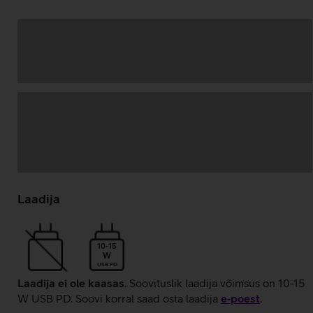
Andmete
laadimine
Laadija
10-15
W
USB PD
Laadija ei ole kaasas
. Soovituslik laadija võimsus on 10-15
W USB PD. Soovi korral saad osta laadija
e‑poest
.