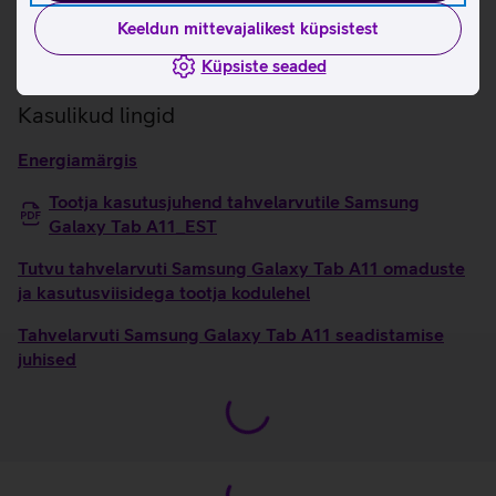
Mahukas 5100 mAh aku.
Keeldun mittevajalikest küpsistest
Dolby kaks kõlarit pakuvad rikkalikku ja
Küpsiste seaded
mitmemõõtmelist heli.
Kasulikud lingid
Energiamärgis
Tootja kasutusjuhend tahvelarvutile Samsung
Galaxy Tab A11_EST
Tutvu tahvelarvuti Samsung Galaxy Tab A11 omaduste
ja kasutusviisidega tootja kodulehel
Tahvelarvuti Samsung Galaxy Tab A11 seadistamise
juhised