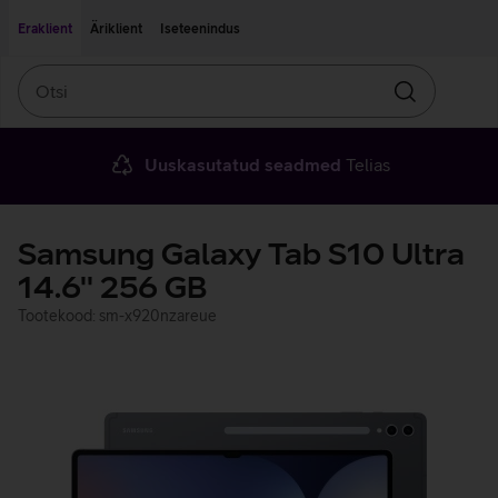
Liigu edasi põhisisu juurde
Ligipääsetavus
Eraklient
Äriklient
Iseteenindus
Otsi
Otsin
Uuskasutatud seadmed
Telias
Samsung Galaxy Tab S10 Ultra
14.6'' 256 GB
Tootekood: sm-x920nzareue