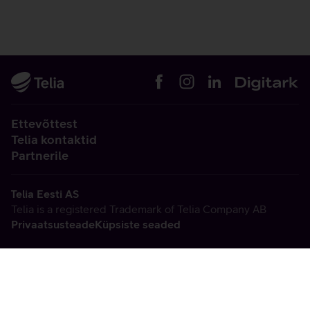
Ettevõttest
Telia kontaktid
Partnerile
Telia Eesti AS
Telia is a registered Trademark of Telia Company AB
Privaatsusteade
Küpsiste seaded