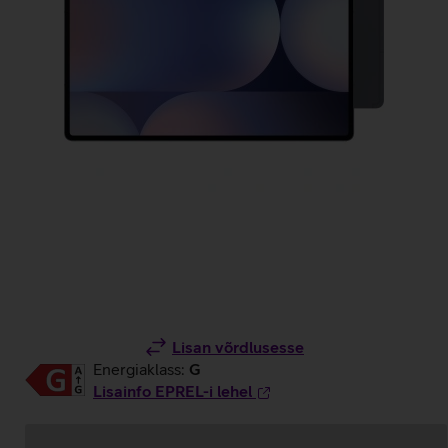
Lisan võrdlusesse
Energiaklass:
G
Lisainfo EPREL-i lehel