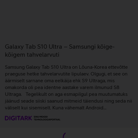
Galaxy Tab S10 Ultra – Samsungi kõige-
kõigem tahvelarvuti
Samsung Galaxy Tab S10 Ultra on Lõuna-Korea ettevõtte
praeguse hetke tahvelarvutite lipulaev. Olgugi, et see on
äärmiselt sarnane oma eelkäija ehk S9 Ultraga, mis
omakorda oli pea identne aastake varem ilmunud S8
Ultraga. Tegelikult on aga esmapilgul pea muutumatuks
jäänud seade siiski saanud mitmeid täiendusi ning seda nii
väliselt kui sisemiselt. Kuna vähemalt Android…