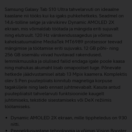
Samsung Galaxy Tab S10 Ultra tahvelarvuti on ideaalne
kaaslane nii tööks kui ka igaks puhkehetkeks. Seadmel on
14,6-tolline selge ja värvikirev Dynamic AMOLED 2X
ekraan, mis võimaldab töötada ja mängida eriti sujuvalt
ning elutruult. 120 Hz värskendussagedus ja võimas
kaheksatuumaline MediaTek MT6989 protsessor teevad
mängimise ja töötamise eriti sujuvaks. 12 GB põhi- ning
256 GB sisemälu viivad huvitavad rakendused,
lemmikmuusika ja olulised failid endaga igale poole kaasa
ning mahukas akumaht lisab omapoolset tuge. Põnevate
hetkede jäädvustamisel aitab 13 Mpix kaamera. Komplektis
olev S Pen puutepliiats kinnitub magnetiga korpuse
tagaküljele ning laeb ennast juhtmevabalt. Kasuta antud
puutepliiatsit tahvelarvuti funktsioonide kaugelt
juhtimiseks, tekstide sisestamiseks või DeX režiimis
töötamiseks.
Dynamic AMOLED 2X ekraan, mille tippheledus on 930
nitti.
Peegeldusvastane tehnoloogia ja võimas Vision Booster