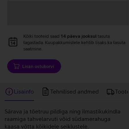
Andmete
Kõiki tooteid saad
14 päeva jooksul
tasuta
laadimine
tagastada. Kuupakkumistele kehtib lisaks ka tasuta
saatmine.
Lisan ostukorvi
Lisainfo
Tehnilised andmed
Toot
Lisainfo
Särava ja tõetruu pildiga ning ilmastikukindla
raamiga tahvelarvuti võid südamerahuga
kaasa võtta kõikidele seiklustele.