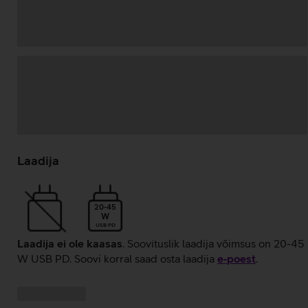
Andmete
laadimine
Laadija
20-45
W
USB PD
Laadija ei ole kaasas
. Soovituslik laadija võimsus on 20-45
W USB PD. Soovi korral saad osta laadija
e‑poest
.
Kampaania
Andmete
pakkumised:
laadimine