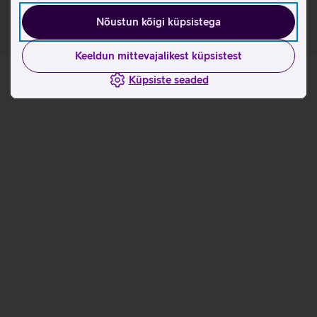
Nõustun kõigi küpsistega
Keeldun mittevajalikest küpsistest
Küpsiste seaded