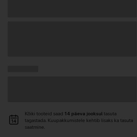
Andmete
laadimine
Kampaania
Andmete
pakkumised:
laadimine
Andmete
Kõiki tooteid saad
14 päeva jooksul
tasuta
laadimine
tagastada. Kuupakkumistele kehtib lisaks ka tasuta
saatmine.