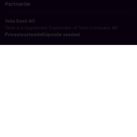
Partnerile
Telia Eesti AS
Telia is a registered Trademark of Telia Company AB
Privaatsusteade
Küpsiste seaded
Vabandame, tekkis
tehniline viga