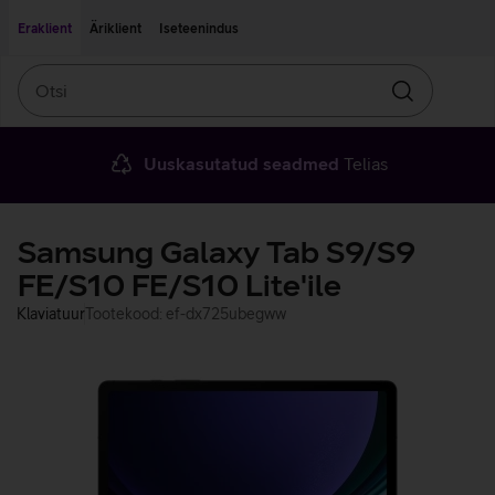
Liigu edasi põhisisu juurde
Ligipääsetavus
Eraklient
Äriklient
Iseteenindus
Otsi
Otsin
Uuskasutatud seadmed
Telias
Samsung Galaxy Tab S9/S9
FE/S10 FE/S10 Lite'ile
Klaviatuur
Tootekood: ef-dx725ubegww