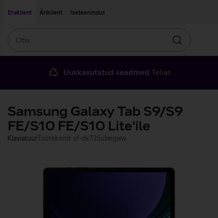
Liigu edasi põhisisu juurde
Ligipääsetavus
Eraklient
Äriklient
Iseteenindus
Otsi
Otsin
Uuskasutatud seadmed
Telias
Samsung Galaxy Tab S9/S9
FE/S10 FE/S10 Lite'ile
Klaviatuur
Tootekood: ef-dx725ubegww