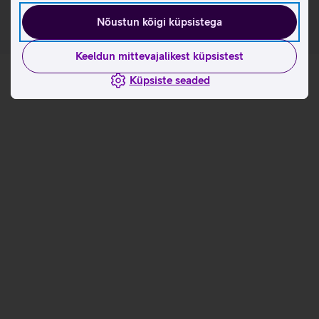
Nõustun kõigi küpsistega
Keeldun mittevajalikest küpsistest
Küpsiste seaded