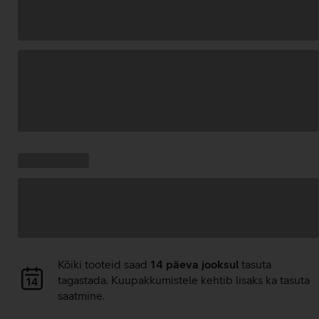
Andmete
laadimine
Kampaania
Andmete
pakkumised:
laadimine
Andmete
Kõiki tooteid saad
14 päeva jooksul
tasuta
laadimine
tagastada. Kuupakkumistele kehtib lisaks ka tasuta
saatmine.