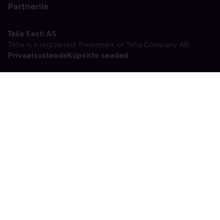
Partnerile
Telia Eesti AS
Telia is a registered Trademark of Telia Company AB
Privaatsusteade
Küpsiste seaded
Vabandame, tekkis
tehniline viga