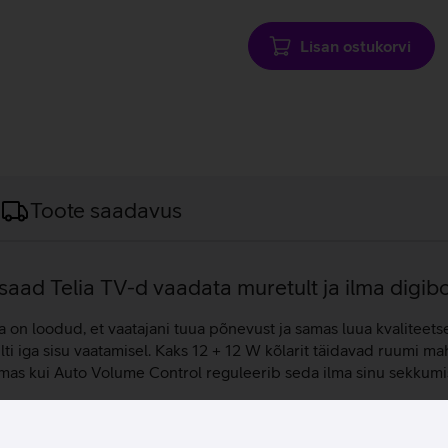
laadimine
Lisan ostukorvi
Toote saadavus
 saad Telia TV-d vaadata muretult ja ilma digibo
on loodud, et vaatajani tuua põnevust ja samas luua kvaliteetse
lti iga sisu vaatamisel. Kaks 12 + 12 W kõlarit täidavad ruumi ma
amas kui Auto Volume Control reguleerib seda ilma sinu sekkumi