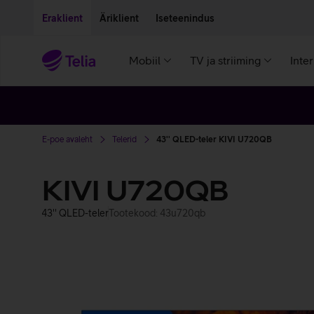
Liigu edasi põhisisu juurde
Ligipääsetavus
Eraklient
Äriklient
Iseteenindus
Mobiil
TV ja striiming
Inte
E-poe avaleht
Telerid
43'' QLED-teler KIVI U720QB
KIVI U720QB
43'' QLED-teler
Tootekood: 43u720qb