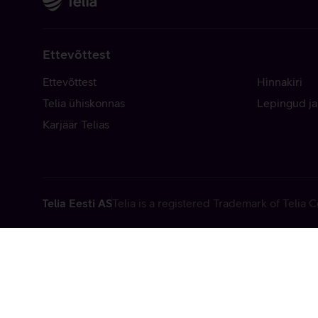
Ettevõttest
Ettevõttest
Hinnakiri
Telia ühiskonnas
Lepingud ja
Karjäär Telias
Telia Eesti AS
Telia is a registered Trademark of Telia