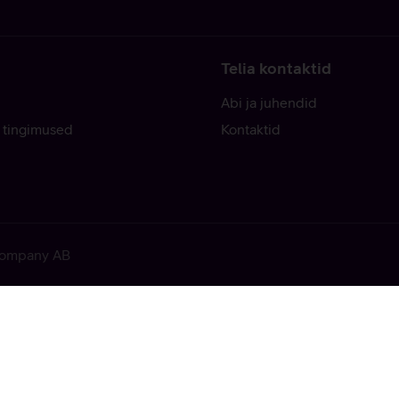
Telia kontaktid
Abi ja juhendid
 tingimused
Kontaktid
 Company AB