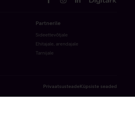
Partnerile
Sideettevõtjale
Ehitajale, arendajale
Tarnijale
Privaatsusteade
Küpsiste seaded