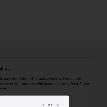
ksita.
t ajaviidet. Teleri 4K eraldusvõime ja Direct LED
hulise heliga, luues seeläbi kaasahaarava efekti. Dolby
seta.
ET
RU
EN