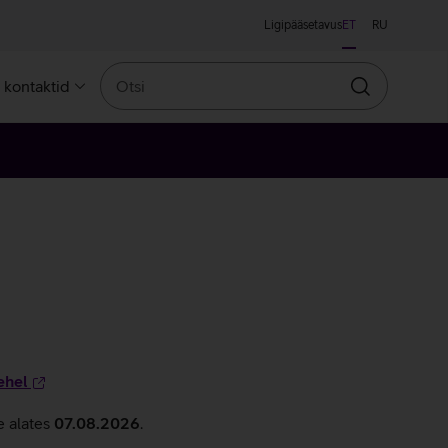
Ligipääsetavus
ET
RU
Otsi
a kontaktid
Otsin
ehel
e alates
07.08.2026
.