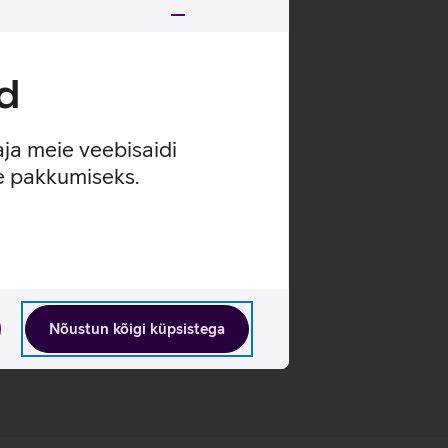
utada ilma digiboksita.
Loen lähemalt
d
aja meie veebisaidi
se pakkumiseks.
Nõustun kõigi küpsistega