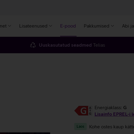
rnet
Lisateenused
E-pood
Pakkumised
Abi j
Uuskasutatud seadmed
Telias
Energiaklass:
G
Lisainfo EPREL-i l
Kohe ostes kaup kätt
Laos