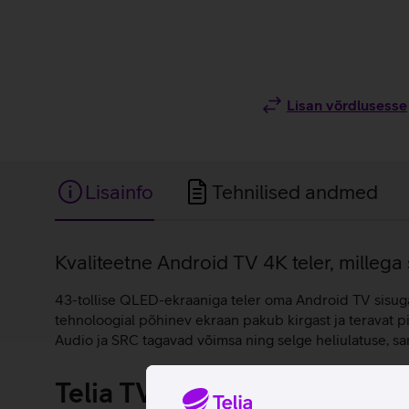
Lisan võrdlusesse
Lisainfo
Tehnilised andmed
Lisainfo
Kvaliteetne Android TV 4K teler, millega
43-tollise QLED-ekraaniga teler oma Android TV sisuga 
tehnoloogial põhinev ekraan pakub kirgast ja teravat pi
Audio ja SRC tagavad võimsa ning selge heliulatuse, s
Telia TV digiboksita