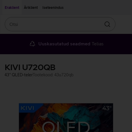
Liigu edasi põhisisu juurde
Ligipääsetavus
Eraklient
Äriklient
Iseteenindus
Otsi
Otsin
Uuskasutatud seadmed
Telias
KIVI U720QB
43'' QLED-teler
Tootekood: 43u720qb