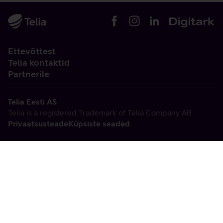
Ettevõttest
Telia kontaktid
Partnerile
Telia Eesti AS
Telia is a registered Trademark of Telia Company AB
Privaatsusteade
Küpsiste seaded