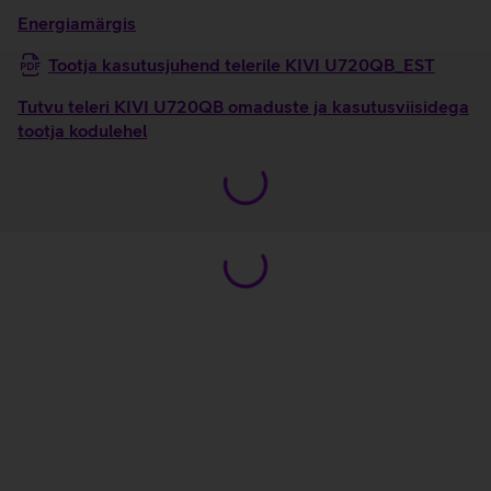
Energiamärgis
Tootja kasutusjuhend telerile KIVI U720QB_EST
Tutvu teleri KIVI U720QB omaduste ja kasutusviisidega
tootja kodulehel