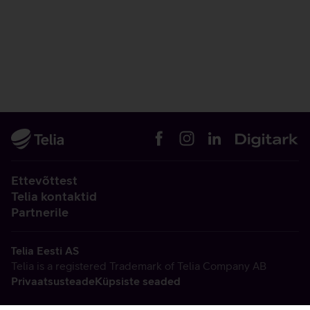
Ettevõttest
Telia kontaktid
Partnerile
Telia Eesti AS
Telia is a registered Trademark of Telia Company AB
Privaatsusteade
Küpsiste seaded