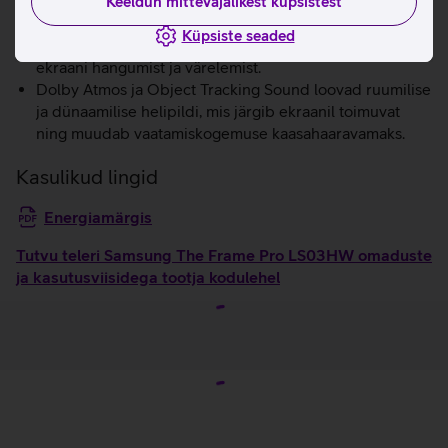
täiustusega kuni 4K 144 Hz, saad nautida sujuvat
Keeldun mittevajalikest küpsistest
mängimist.
Küpsiste seaded
AMD FreeSync Premium Pro tehnoloogia vähendab
ekraani hangumist ja värelemist.
Dolby Atmos ja Object Tracking Sound loovad ruumilise
ja dünaamilise helipildi, mis järgib ekraanil toimuvat
ning muudab vaatamiskogemuse kaasahaaravamaks.
Kasulikud lingid
Energiamärgis
Tutvu teleri Samsung The Frame Pro LS03HW omaduste
ja kasutusviisidega tootja kodulehel