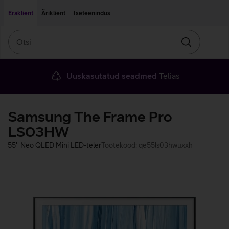
Liigu edasi põhisisu juurde
Ligipääsetavus
Eraklient
Äriklient
Iseteenindus
Otsi
Otsin
Uuskasutatud seadmed
Telias
Samsung The Frame Pro
LS03HW
55'' Neo QLED Mini LED-teler
Tootekood: qe55ls03hwuxxh