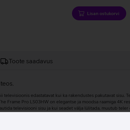
laadimine
Lisan ostukorvi
Toote saadavus
iteos.
ii televisioonis edastatavat kui ka rakendustes pakutavat sisu. Te
. The Frame Pro LS03HW on elegantse ja moodsa raamiga 4K resol
autida televisiooni sisu ja kui seadet välja lülitada, muutub te
 täpset valgusjuhtimist ja sügavat kontrastsust, tagades visuaal
sessor analüüsib sisu reaalajas, parandades pildi teravust, värv
lida ja märgistada lemmikuteks endale meeldivad kunstiteosed ja 