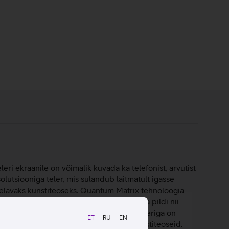
leri ekraanile on võimalik kuvada ka telefonist, arvutist
utsiooniga teler, mis sulandub laitmatult igasse
ler elavaks kunstiteoseks. Quantum Matrix tehnoloogia
selt tasakaalustatud ja selgelt eristuva pildi nii
itasakaalu ja detailide esiletõstmist. Teleriga on
ET
RU
EN
seade saabki kuvada sinu kõiki lemmikkunstiteoseid.