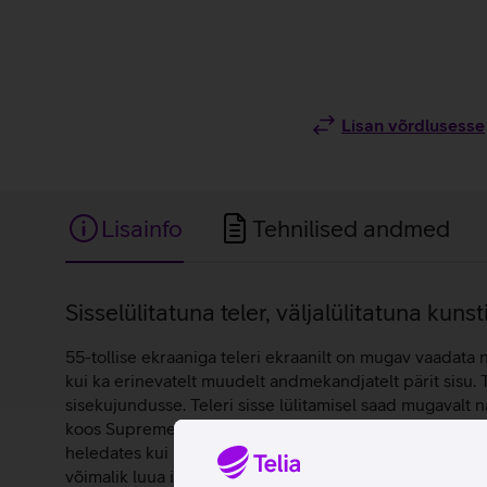
Lisan võrdlusesse
Lisainfo
Tehnilised andmed
Lisainfo
Sisselülitatuna teler, väljalülitatuna kunst
55-tollise ekraaniga teleri ekraanilt on mugav vaadata n
kui ka erinevatelt muudelt andmekandjatelt pärit sisu
sisekujundusse. Teleri sisse lülitamisel saad mugavalt n
koos Supreme Mini LED lahendusega võimaldab erakordselt
heledates kui ka tumedates stseenides. NQ4 AI Gen3 prot
võimalik luua isikupärastatud galerii, tuleb ainult va