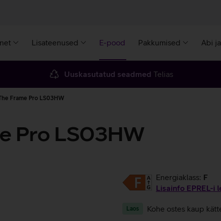
rnet
Lisateenused
E-pood
Pakkumised
Abi j
Uuskasutatud seadmed
Telias
 The Frame Pro LS03HW
me Pro LS03HW
Energiaklass:
F
Lisainfo EPREL-i l
Kohe ostes kaup kätt
Laos