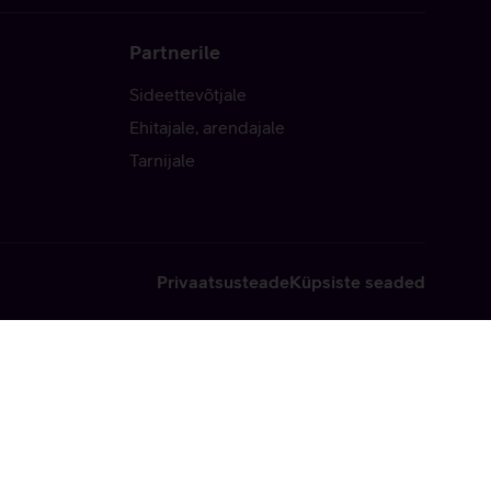
Partnerile
Sideettevõtjale
Ehitajale, arendajale
Tarnijale
Privaatsusteade
Küpsiste seaded