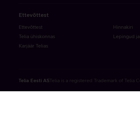
Ettevõttest
Ettevõttest
Hinnakiri
Telia ühiskonnas
Lepingud ja
Karjäär Telias
Telia Eesti AS
Telia is a registered Trademark of Telia