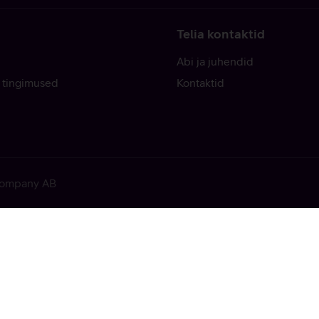
Telia kontaktid
Abi ja juhendid
 tingimused
Kontaktid
 Company AB