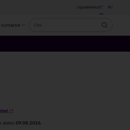
Ligipääsetavus
ET
RU
Otsi
a kontaktid
Otsin
ehel
e alates
09.08.2026
.