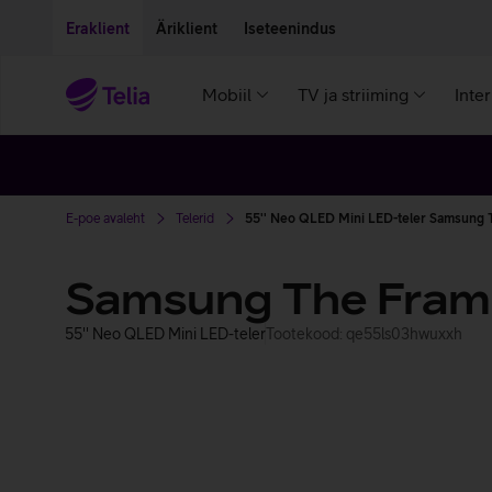
Liigu edasi põhisisu juurde
Ligipääsetavus
Eraklient
Äriklient
Iseteenindus
Mobiil
TV ja striiming
Inte
E-poe avaleht
Telerid
55'' Neo QLED Mini LED-teler Samsung
Samsung The Fra
55'' Neo QLED Mini LED-teler
Tootekood: qe55ls03hwuxxh