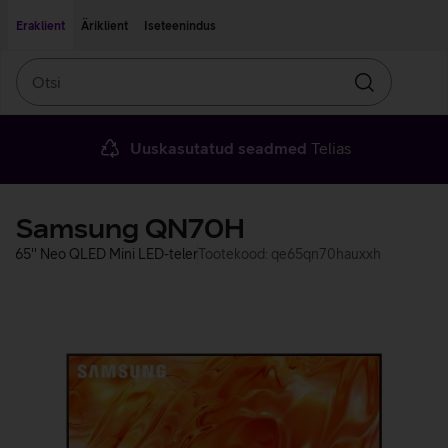
Liigu edasi põhisisu juurde
Ligipääsetavus
Eraklient
Äriklient
Iseteenindus
Otsi
Otsin
Uuskasutatud seadmed
Telias
Samsung QN70H
65'' Neo QLED Mini LED-teler
Tootekood: qe65qn70hauxxh