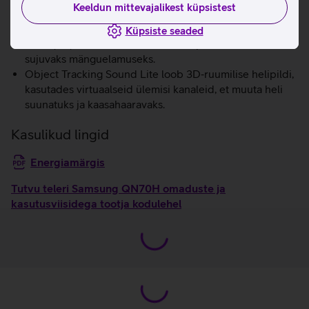
Keeldun mittevajalikest küpsistest
liikumisega.
AI‑põhine mängude optimeerija tuvastab mängu žanri
Küpsiste seaded
reaalajas ja rakendab automaatselt parimad seaded
sujuvaks mänguelamuseks.
Object Tracking Sound Lite loob 3D‑ruumilise helipildi,
kasutades virtuaalseid ülemisi kanaleid, et muuta heli
suunatuks ja kaasahaaravaks.
Kasulikud lingid
Energiamärgis
Tutvu teleri Samsung QN70H omaduste ja
kasutusviisidega tootja kodulehel