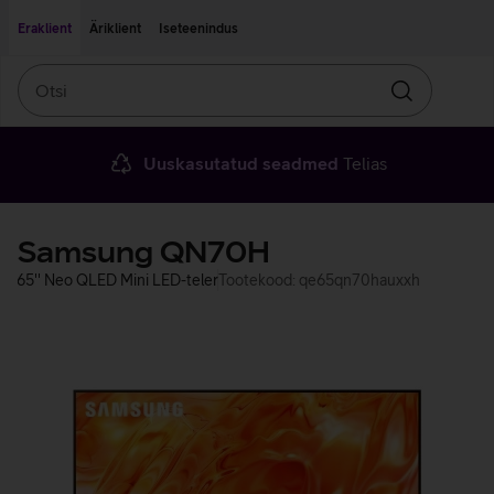
Liigu edasi põhisisu juurde
Ligipääsetavus
Eraklient
Äriklient
Iseteenindus
Otsi
Otsin
Uuskasutatud seadmed
Telias
Samsung QN70H
65'' Neo QLED Mini LED-teler
Tootekood: qe65qn70hauxxh