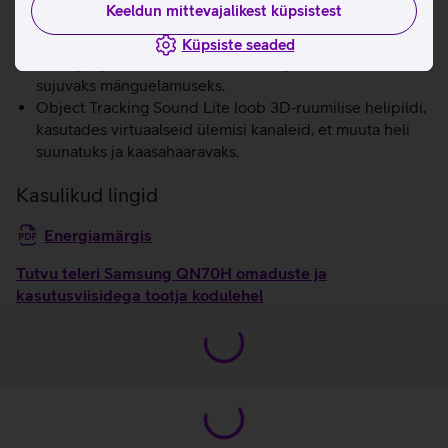
Keeldun mittevajalikest küpsistest
liikumisega.
AI‑põhine mängude optimeerija tuvastab mängu žanri
Küpsiste seaded
reaalajas ja rakendab automaatselt parimad seaded
sujuvaks mänguelamuseks.
Object Tracking Sound Lite loob 3D‑ruumilise helipildi,
kasutades virtuaalseid ülemisi kanaleid, et muuta heli
suunatuks ja kaasahaaravaks.
Kasulikud lingid
Energiamärgis
Tutvu teleri Samsung QN70H omaduste ja
kasutusviisidega tootja kodulehel