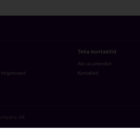
Telia kontaktid
Abi ja juhendid
 tingimused
Kontaktid
 Company AB