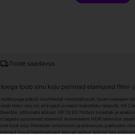
Toote saadavus
toega toob sinu koju parimad elamused filmi-
a nutikusega pakub sisutihedat meelelahutust, tuues vaatajani se
tab teleri sisu nii, et koged ja näed realistlikku telepilti. X
eedile, sõltumata allikast. XR OLED Motion tuvastab ja analüüsi
, et tagada sujuvamad stseenid. Automaatne HDR lahendus seadi
 toob koju filmiteatri emotsiooni ja põnevuse, pakkudes võrr
g mitmed muud lisaomadused teevad sellest telerist hea pildinäit