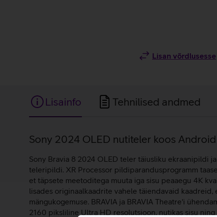
Lisan võrdlusesse
Lisainfo
Tehnilised andmed
Lisainfo
Sony 2024 OLED nutiteler koos Android 
Sony Bravia 8 2024 OLED teler täiusliku ekraanipildi j
teleripildi. XR Processor pildiparandusprogramm taasesi
et täpsete meetoditega muuta iga sisu peaaegu 4K kvalit
lisades originaalkaadrite vahele täiendavaid kaadreid
mängukogemuse. BRAVIA ja BRAVIA Theatre'i ühendamine
2160 piksliline Ultra HD resolutsioon, nutikas sisu nin