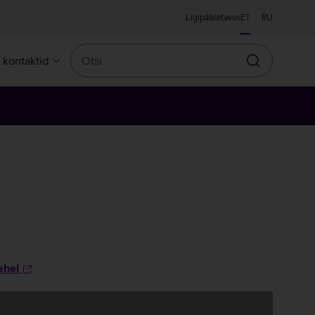
Ligipääsetavus
ET
RU
Otsi
a kontaktid
Otsin
ehel