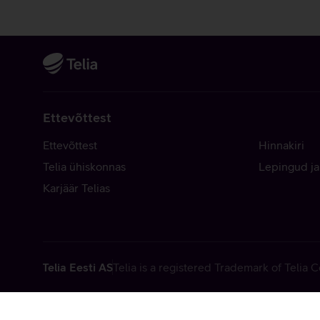
Ettevõttest
Ettevõttest
Hinnakiri
Telia ühiskonnas
Lepingud ja
Karjäär Telias
Telia Eesti AS
Telia is a registered Trademark of Telia