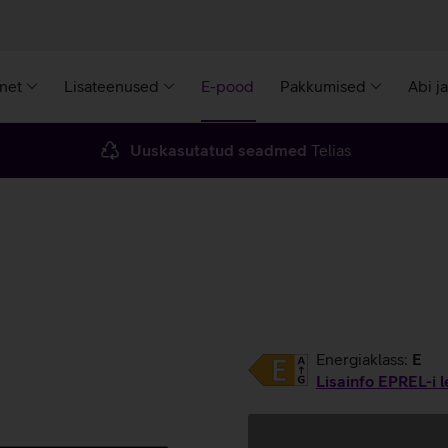
rnet
Lisateenused
E-pood
Pakkumised
Abi j
Uuskasutatud seadmed
Telias
Energiaklass:
E
Lisainfo EPREL-i l