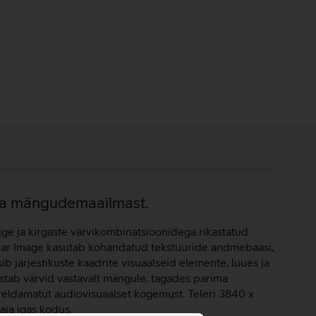
 ja mängudemaailmast.
lge ja kirgaste värvikombinatsioonidega rikastatud
R Clear Image kasutab kohandatud tekstuuride andmebaasi,
b järjestikuste kaadrite visuaalseid elemente, luues ja
stab värvid vastavalt mängule, tagades parima
eldamatut audiovisuaalset kogemust. Teleri 3840 x
aja igas kodus.