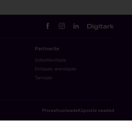
Partnerile
Sideettevõtjale
Ehitajale, arendajale
Tarnijale
Privaatsusteade
Küpsiste seaded