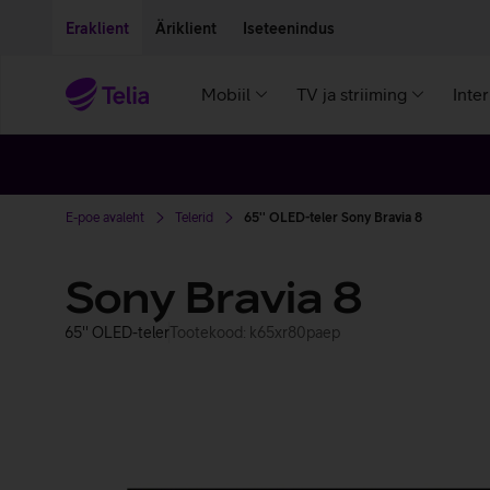
Liigu edasi põhisisu juurde
Ligipääsetavus
Eraklient
Äriklient
Iseteenindus
Mobiil
TV ja striiming
Inte
E-poe avaleht
Telerid
65'' OLED-teler Sony Bravia 8
Sony Bravia 8
65'' OLED-teler
Tootekood: k65xr80paep