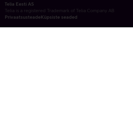
Telia Eesti AS
Telia is a registered Trademark of Telia Company AB
Privaatsusteade
Küpsiste seaded
Vabandame, tekkis
tehniline viga
tx:undefined:ut:null