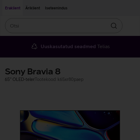
Liigu edasi põhisisu juurde
Ligipääsetavus
Eraklient
Äriklient
Iseteenindus
Otsi
Otsin
Uuskasutatud seadmed
Telias
Sony Bravia 8
65'' OLED-teler
Tootekood: k65xr80paep