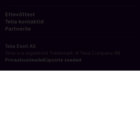
Ettevõttest
Telia kontaktid
Partnerile
Telia Eesti AS
Telia is a registered Trademark of Telia Company AB
Privaatsusteade
Küpsiste seaded