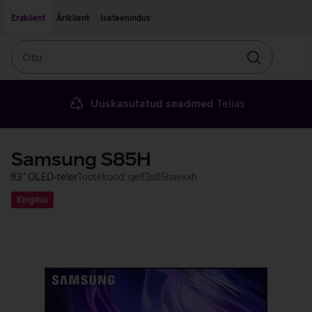
Liigu edasi põhisisu juurde
Ligipääsetavus
Eraklient
Äriklient
Iseteenindus
Otsi
Otsin
Uuskasutatud seadmed
Telias
Samsung S85H
83'' OLED-teler
Tootekood: qe83s85haexxh
Kingitus