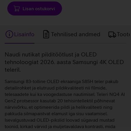
laadimine
Lisan ostukorvi
Lisainfo
Tehnilised andmed
Toot
Lisainfo
Naudi nutikat pilditöötlust ja OLED
tehnoloogiat 2026. aasta Samsungi 4K OLED
teleril.
Samsungi 83-tolline OLED ekraaniga S85H teler pakub
detailirohket ja elutruud pildikvaliteeti nii filmide,
telesaadete kui ka voogedastuse nautimisel. Teleri NQ4 AI
Gen2 protsessor kasutab 20 tehisintellektil põhinevat
närvivõrku, et optimeerida pildi ja helikvaliteeti ning
pakkuda silmapaistvat elamust iga sisu vaatamisel.
Isevalgustuvad OLED-pikslid loovad sügavad mustad
toonid, kirkad värvid ja muljetavaldava kontrasti, mida