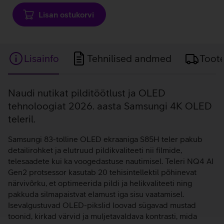
laadimine
Lisan ostukorvi
Lisainfo
Tehnilised andmed
Toot
Lisainfo
Naudi nutikat pilditöötlust ja OLED
tehnoloogiat 2026. aasta Samsungi 4K OLED
teleril.
Samsungi 83-tolline OLED ekraaniga S85H teler pakub
detailirohket ja elutruud pildikvaliteeti nii filmide,
telesaadete kui ka voogedastuse nautimisel. Teleri NQ4 AI
Gen2 protsessor kasutab 20 tehisintellektil põhinevat
närvivõrku, et optimeerida pildi ja helikvaliteeti ning
pakkuda silmapaistvat elamust iga sisu vaatamisel.
Isevalgustuvad OLED-pikslid loovad sügavad mustad
toonid, kirkad värvid ja muljetavaldava kontrasti, mida