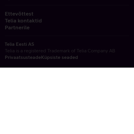
Ettevõttest
Telia kontaktid
Partnerile
Telia Eesti AS
Telia is a registered Trademark of Telia Company AB
Privaatsusteade
Küpsiste seaded