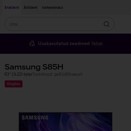
Liigu edasi põhisisu juurde
Ligipääsetavus
Eraklient
Äriklient
Iseteenindus
Otsi
Otsin
Uuskasutatud seadmed
Telias
Samsung S85H
83'' OLED-teler
Tootekood: qe83s85haexxh
Kingitus