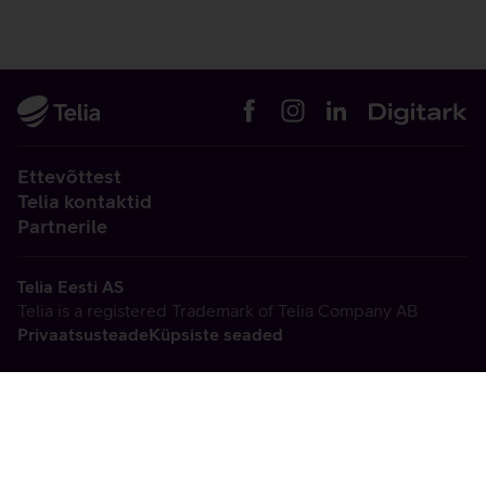
Ettevõttest
Telia kontaktid
Partnerile
Telia Eesti AS
Telia is a registered Trademark of Telia Company AB
Privaatsusteade
Küpsiste seaded