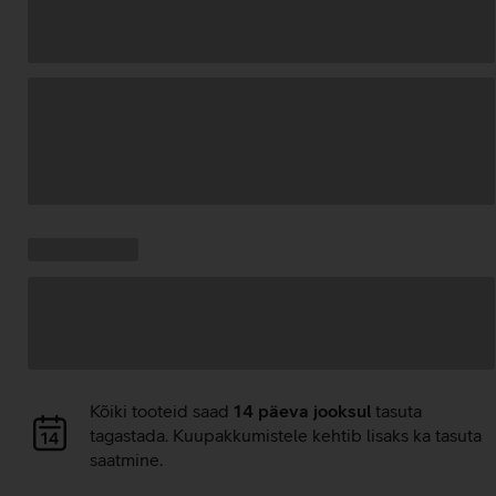
Andmete
laadimine
Kampaania
Andmete
pakkumised:
laadimine
Andmete
Kõiki tooteid saad
14 päeva jooksul
tasuta
laadimine
tagastada. Kuupakkumistele kehtib lisaks ka tasuta
saatmine.