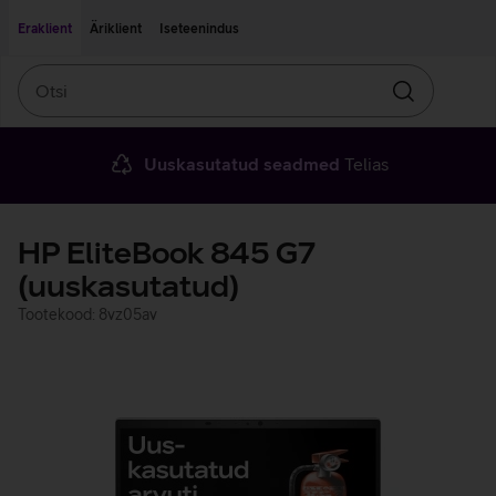
Liigu edasi põhisisu juurde
Ligipääsetavus
Eraklient
Äriklient
Iseteenindus
Otsi
Otsin
Uuskasutatud seadmed
Telias
HP EliteBook 845 G7
(uuskasutatud)
Tootekood: 8vz05av