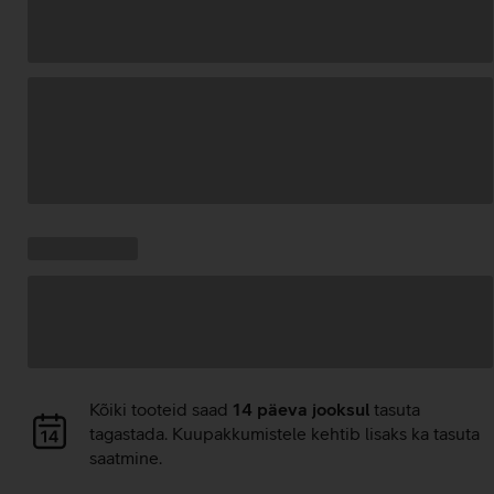
Andmete
laadimine
Kampaania
Andmete
pakkumised:
laadimine
Andmete
Kõiki tooteid saad
14 päeva jooksul
tasuta
laadimine
tagastada. Kuupakkumistele kehtib lisaks ka tasuta
saatmine.