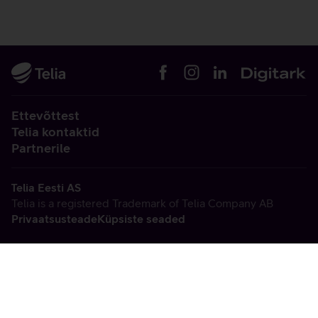
Ettevõttest
Telia kontaktid
Partnerile
Telia Eesti AS
Telia is a registered Trademark of Telia Company AB
Privaatsusteade
Küpsiste seaded