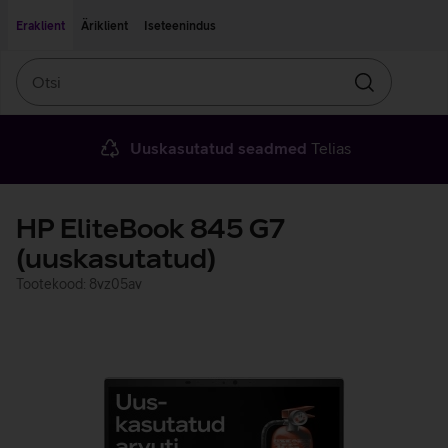
Liigu edasi põhisisu juurde
Ligipääsetavus
Eraklient
Äriklient
Iseteenindus
Otsi
Otsin
Uuskasutatud seadmed
Telias
HP EliteBook 845 G7
(uuskasutatud)
Tootekood: 8vz05av