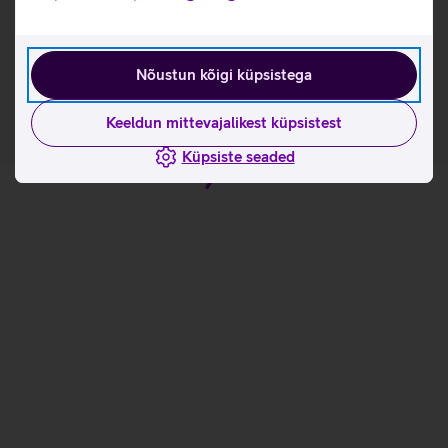
Kasulikud lingid
Tootja kasutusjuhend ruuterile ZTE MC888B_EST
Nõustun kõigi küpsistega
Keeldun mittevajalikest küpsistest
Küpsiste seaded