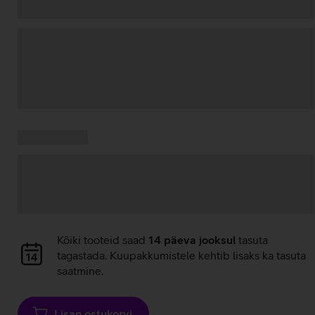
Andmete
laadimine
Kampaania
Andmete
pakkumised:
laadimine
Andmete
Kõiki tooteid saad
14 päeva jooksul
tasuta
laadimine
tagastada. Kuupakkumistele kehtib lisaks ka tasuta
saatmine.
Lisan ostukorvi