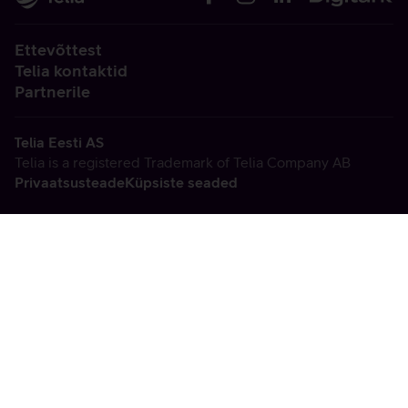
Ettevõttest
Telia kontaktid
Partnerile
Telia Eesti AS
Telia is a registered Trademark of Telia Company AB
Privaatsusteade
Küpsiste seaded