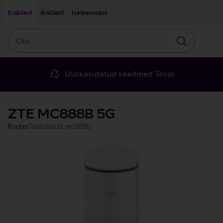
Liigu edasi põhisisu juurde
Ligipääsetavus
Eraklient
Äriklient
Iseteenindus
Otsi
Otsin
Uuskasutatud seadmed
Telias
ZTE MC888B 5G
Ruuter
Tootekood: mc888b