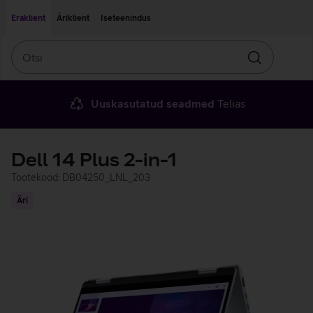
Liigu edasi põhisisu juurde
Ligipääsetavus
Eraklient
Äriklient
Iseteenindus
Otsi
Otsin
Uuskasutatud seadmed
Telias
Dell 14 Plus 2-in-1
Tootekood: DB04250_LNL_203
Äri