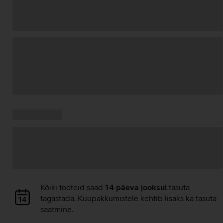
Andmete
laadimine
Kampaania
Andmete
pakkumised:
laadimine
Andmete
Kõiki tooteid saad
14 päeva jooksul
tasuta
laadimine
tagastada. Kuupakkumistele kehtib lisaks ka tasuta
saatmine.