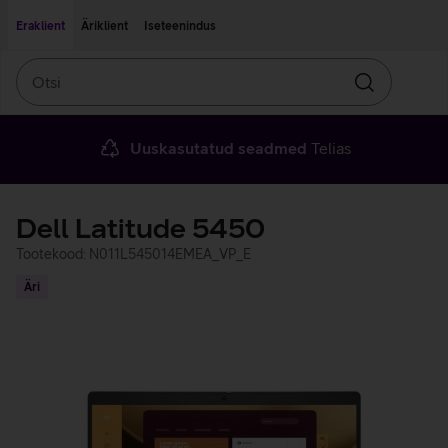
Liigu edasi põhisisu juurde
Ligipääsetavus
Eraklient
Äriklient
Iseteenindus
Otsi
Otsin
Uuskasutatud seadmed
Telias
Dell Latitude 5450
Tootekood: N011L545014EMEA_VP_E
Äri