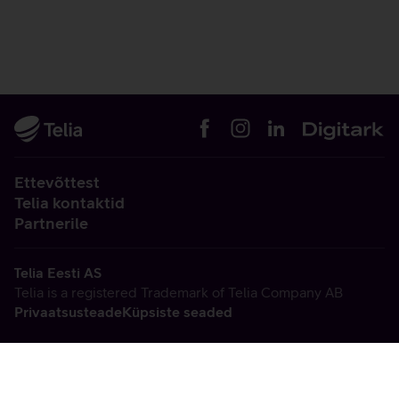
Ettevõttest
Telia kontaktid
Partnerile
Telia Eesti AS
Telia is a registered Trademark of Telia Company AB
Privaatsusteade
Küpsiste seaded