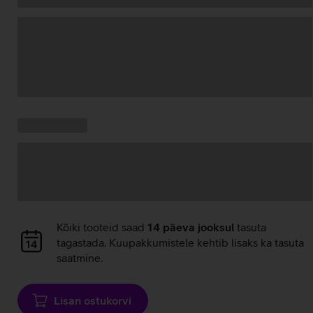
Andmete
laadimine
Kampaania
Andmete
pakkumised:
laadimine
Andmete
Kõiki tooteid saad
14 päeva jooksul
tasuta
laadimine
tagastada. Kuupakkumistele kehtib lisaks ka tasuta
saatmine.
Lisan ostukorvi