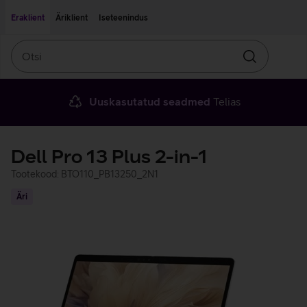
Liigu edasi põhisisu juurde
Ligipääsetavus
Eraklient
Äriklient
Iseteenindus
Otsi
Otsin
Uuskasutatud seadmed
Telias
Dell Pro 13 Plus 2-in-1
Tootekood: BTO110_PB13250_2N1
Äri