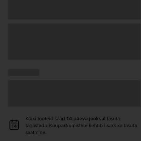
Andmete
laadimine
Kampaania
Andmete
pakkumised:
laadimine
Andmete
Kõiki tooteid saad
14 päeva jooksul
tasuta
laadimine
tagastada. Kuupakkumistele kehtib lisaks ka tasuta
saatmine.