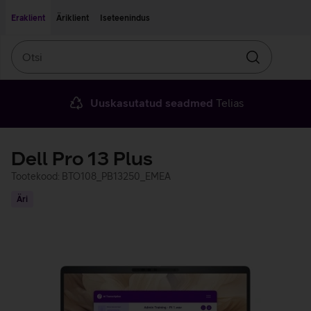
Liigu edasi põhisisu juurde
Ligipääsetavus
Eraklient
Äriklient
Iseteenindus
Otsi
Otsin
Uuskasutatud seadmed
Telias
Dell Pro 13 Plus
Tootekood: BTO108_PB13250_EMEA
Äri