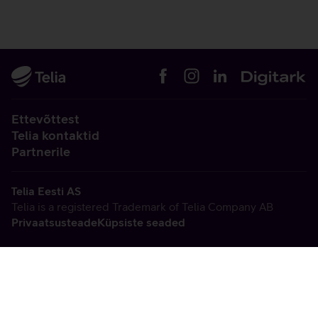
Ettevõttest
Telia kontaktid
Partnerile
Telia Eesti AS
Telia is a registered Trademark of Telia Company AB
Privaatsusteade
Küpsiste seaded