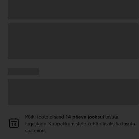
Andmete
laadimine
Kampaania
Andmete
pakkumised:
laadimine
Andmete
Kõiki tooteid saad
14 päeva jooksul
tasuta
laadimine
tagastada. Kuupakkumistele kehtib lisaks ka tasuta
saatmine.