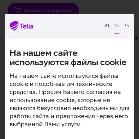
Добавить в корзину
ET
RU
EN
Дополнительная информация
Техни
На нашем сайте
Дополнительная
Ноутбук бизнес-класса, созданный для
используются файлы cookie
профессионалов.
информация
На нашем сайте используются файлы
Dell Pro 16 Plus – представитель бизнес-серии Dell с
cookie и подобные им технические
большим четким экраном в корпусе с алюминиевыми
средства. Просим Вашего согласия на
деталями. Производительность обеспечивают
использование cookie, которые не
процессор Intel Core Ultra 5 238V, 32 ГБ оперативной
памяти и встроенный ИИ. Ноутбук работает на
являются безусловно необходимыми для
операционной системе Microsoft Windows 11 Pro,
работы сайта и предложения через него
которая идеально подходит для коммерческого
выбранной Вами услуги.
использования.