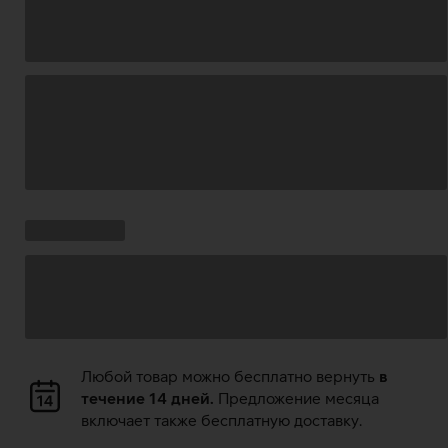
Загрузка
данных
Ставки
Загрузка
кампании:
данных
Загрузка
Любой товар можно бесплатно вернуть
в
данных
течение 14 дней.
Предложение месяца
включает также бесплатную доставку.