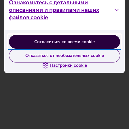
Процессор Intel Core Ultra 5 238V.
Ознакомьтесь с детальными
Оперативная память LPDDR5X SDRAM 32 ГБ.
описаниями и правилами наших
SSD-диск емкостью 512 ГБ.
файлов cookie
Copilot + PC.
Клавиатура с подсветкой и эстонской раскладкой.
Гарантийный срок 3 года.
Согласиться со всеми cookie
Отказаться от необязательных cookie
Настройки cookie