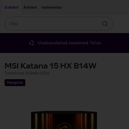
Liigu edasi põhisisu juurde
Ligipääsetavus
Eraklient
Äriklient
Iseteenindus
Otsi
Otsin
Uuskasutatud seadmed
Telias
MSI Katana 15 HX B14W
Tootekood: b14wfk-610nl
Mängurile