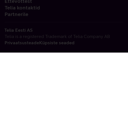
Ettevõttest
Telia kontaktid
Partnerile
Telia Eesti AS
Telia is a registered Trademark of Telia Company AB
Privaatsusteade
Küpsiste seaded
Vabandame, tekkis