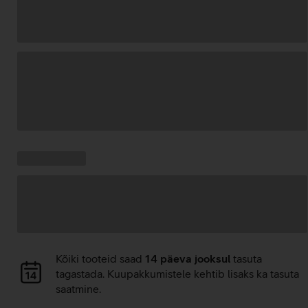
Andmete
laadimine
Kampaania
Andmete
pakkumised:
laadimine
Andmete
Kõiki tooteid saad
14 päeva jooksul
tasuta
laadimine
tagastada. Kuupakkumistele kehtib lisaks ka tasuta
saatmine.