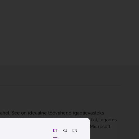
 vahel. See on ideaalne töövahend igapäevasteks
os tõstetud hingega parandavad ergonoomikat, tagades
ik vajalikud seadmed. Sülearvuti töötab Microsoft
ET
RU
EN