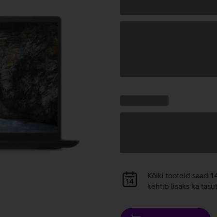
Andmete
laadimine
Kampaania
Andmete
pakkumised:
laadimine
Andmete
Kõiki tooteid saad
1
laadimine
kehtib lisaks ka tasu