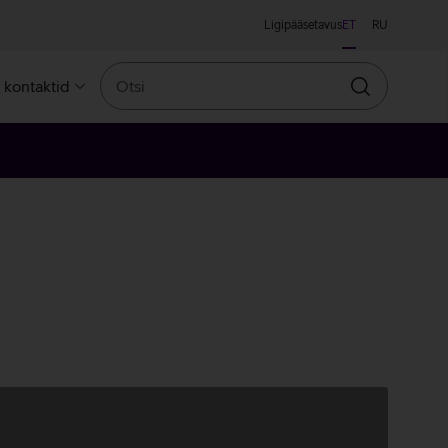
Ligipääsetavus
ET
RU
Otsi
a kontaktid
Otsin