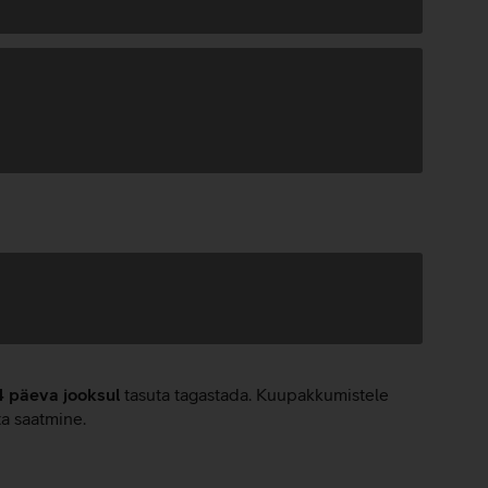
4 päeva jooksul
tasuta tagastada. Kuupakkumistele
ta saatmine.