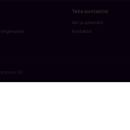
Telia kontaktid
Abi ja juhendid
 tingimused
Kontaktid
 Company AB