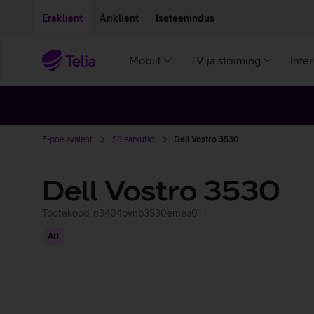
Liigu edasi põhisisu juurde
Ligipääsetavus
Eraklient
Äriklient
Iseteenindus
Mobiil
TV ja striiming
Inte
E-poe avaleht
Sülearvutid
Dell Vostro 3530
Dell Vostro 3530
Tootekood: n3404pvnb3530emea01
Äri