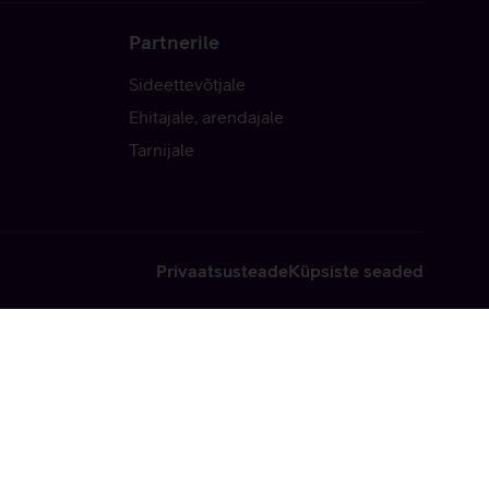
Partnerile
Sideettevõtjale
Ehitajale, arendajale
Tarnijale
Privaatsusteade
Küpsiste seaded