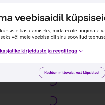
a veebisaidil küpsisei
u sinise valguse kiirgust.
e küpsiste kasutamiseks, mida ei ole tingimata v
.
seks või meie veebisaidil sinu soovitud teenu
asjalike kirjelduste ja reeglitega
usviisidega tootja kodulehel
_EST
Keeldun mittevajalikest küpsistest