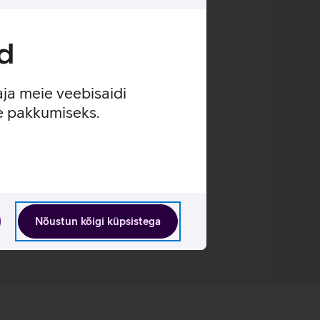
d
aja meie veebisaidi
se pakkumiseks.
Nõustun kõigi küpsistega