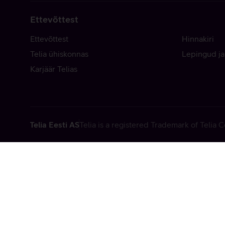
Ettevõttest
Ettevõttest
Hinnakiri
Telia ühiskonnas
Lepingud ja
Karjäär Telias
Telia Eesti AS
Telia is a registered Trademark of Telia