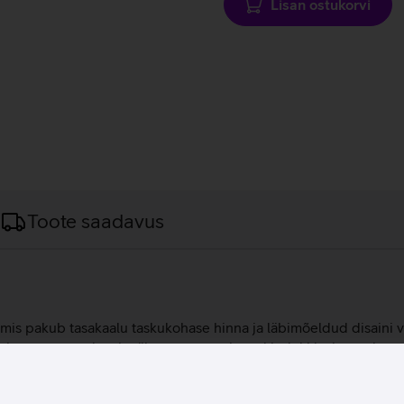
Lisan ostukorvi
Toote saadavus
, mis pakub tasakaalu taskukohase hinna ja läbimõeldud disaini
ti suur puuteplaat ja täissuuruses pritsmekindel klaviatuur ko
n seadmel lai valik porte ja pesasid, võimaldades ühendada kõ
ikasutajatele, pakkudes turvalisust ja tõhusust.