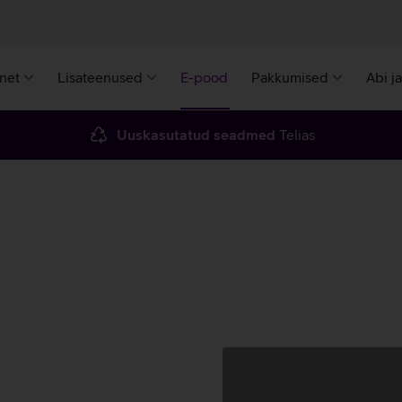
rnet
Lisateenused
E-pood
Pakkumised
Abi j
Uuskasutatud seadmed
Telias