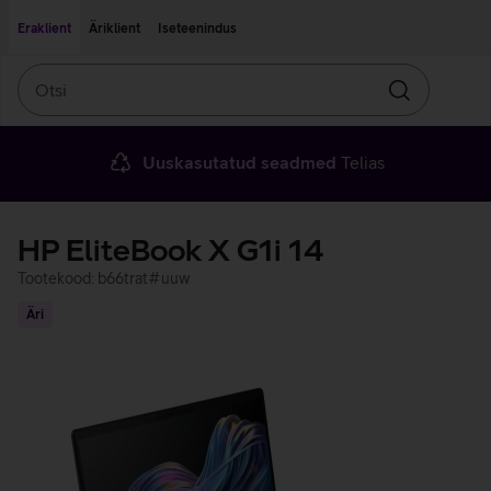
Liigu edasi põhisisu juurde
Ligipääsetavus
Eraklient
Äriklient
Iseteenindus
Otsi
Otsin
Uuskasutatud seadmed
Telias
HP EliteBook X G1i 14
Tootekood: b66trat#uuw
Äri