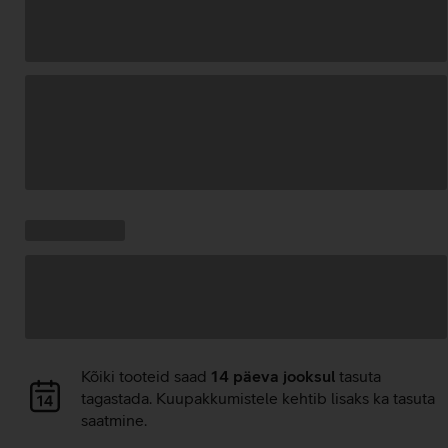
Andmete
laadimine
Kampaania
Andmete
pakkumised:
laadimine
Andmete
Kõiki tooteid saad
14 päeva jooksul
tasuta
laadimine
tagastada. Kuupakkumistele kehtib lisaks ka tasuta
saatmine.