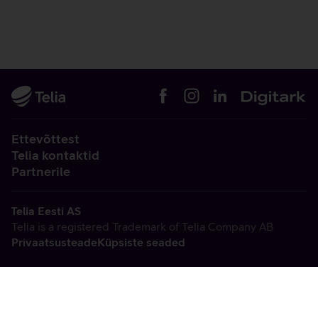
Ettevõttest
Telia kontaktid
Partnerile
Telia Eesti AS
Telia is a registered Trademark of Telia Company AB
Privaatsusteade
Küpsiste seaded