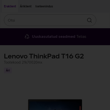
Liigu edasi põhisisu juurde
Ligipääsetavus
Eraklient
Äriklient
Iseteenindus
Otsi
Otsin
Uuskasutatud seadmed
Telias
Lenovo ThinkPad T16 G2
Tootekood: 21k70020mx
Äri