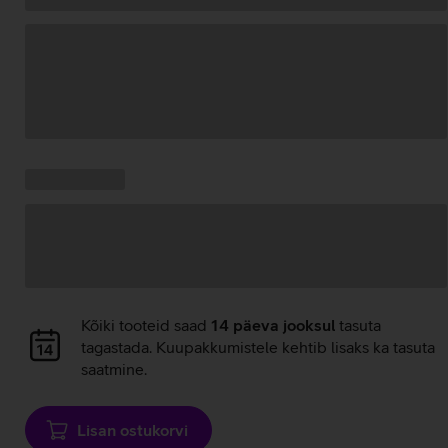
Andmete
laadimine
Kampaania
Andmete
pakkumised:
laadimine
Andmete
Kõiki tooteid saad
14 päeva jooksul
tasuta
laadimine
tagastada. Kuupakkumistele kehtib lisaks ka tasuta
saatmine.
Lisan ostukorvi