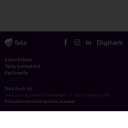
Ettevõttest
Telia kontaktid
Partnerile
Telia Eesti AS
Telia is a registered Trademark of Telia Company AB
Privaatsusteade
Küpsiste seaded