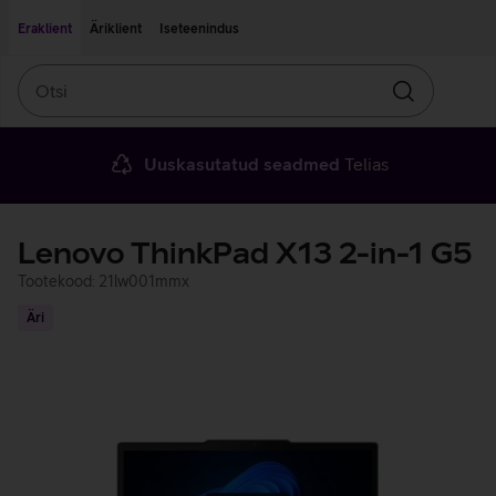
Liigu edasi põhisisu juurde
Ligipääsetavus
Eraklient
Äriklient
Iseteenindus
Otsi
Otsin
Uuskasutatud seadmed
Telias
Lenovo ThinkPad X13 2-in-1 G5
Tootekood: 21lw001mmx
Äri