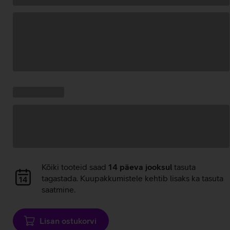
Andmete
laadimine
Kampaania
Andmete
pakkumised:
laadimine
Andmete
Kõiki tooteid saad
14 päeva jooksul
tasuta
laadimine
tagastada. Kuupakkumistele kehtib lisaks ka tasuta
saatmine.
Lisan ostukorvi