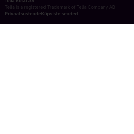
Telia Eesti AS
Telia is a registered Trademark of Telia Company AB
Privaatsusteade
Küpsiste seaded
Vabandame, tekkis
tehniline viga
tx:undefined:ut:null