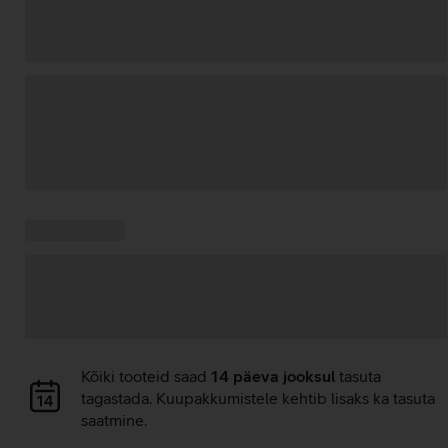
Andmete
laadimine
Kampaania
Andmete
pakkumised:
laadimine
Andmete
Kõiki tooteid saad
14 päeva jooksul
tasuta
laadimine
tagastada. Kuupakkumistele kehtib lisaks ka tasuta
saatmine.