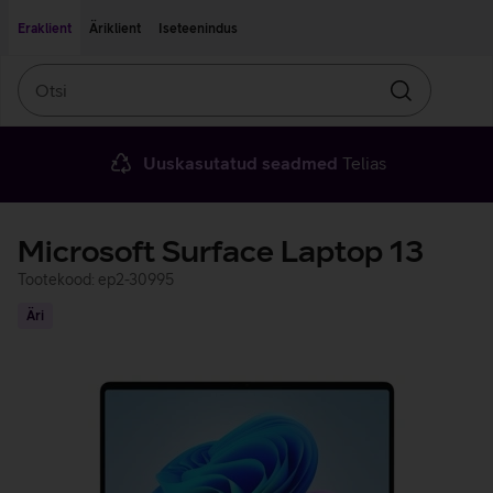
Liigu edasi põhisisu juurde
Ligipääsetavus
Eraklient
Äriklient
Iseteenindus
Otsi
Otsin
Uuskasutatud seadmed
Telias
Microsoft Surface Laptop 13
Tootekood: ep2-30995
Äri