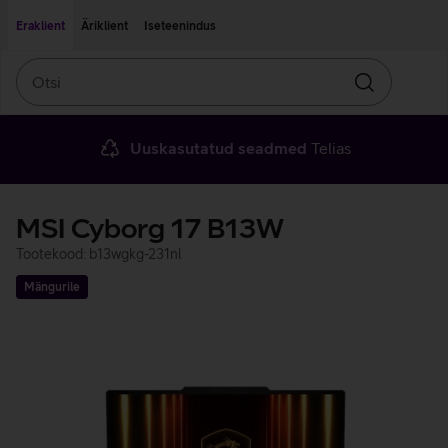
Liigu edasi põhisisu juurde
Ligipääsetavus
Eraklient
Äriklient
Iseteenindus
Otsi
Otsin
Uuskasutatud seadmed
Telias
MSI Cyborg 17 B13W
Tootekood: b13wgkg-231nl
Mängurile