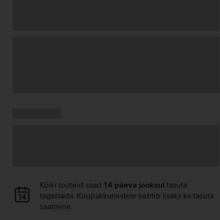
Andmete
laadimine
Kampaania
Andmete
pakkumised:
laadimine
Andmete
Kõiki tooteid saad
14 päeva jooksul
tasuta
laadimine
tagastada. Kuupakkumistele kehtib lisaks ka tasuta
saatmine.