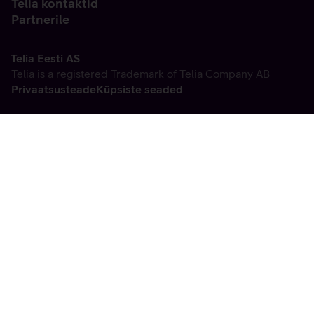
Telia kontaktid
Partnerile
Telia Eesti AS
Telia is a registered Trademark of Telia Company AB
Privaatsusteade
Küpsiste seaded
Vabandame, tekkis