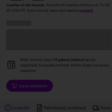
Laadija ei ole kaasas
. Soovituslik laadija võimsus on 15-45
W USB PD. Soovi korral saad osta laadija
e‑poest
.
Kampaania
Andmete
pakkumised:
laadimine
Andmete
Kõiki tooteid saad
14 päeva jooksul
tasuta
laadimine
tagastada. Kuupakkumistele kehtib lisaks ka tasuta
saatmine.
Lisan ostukorvi
Lisainfo
Tehnilised andmed
Toot