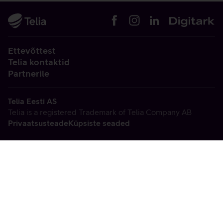
Ettevõttest
Telia kontaktid
Partnerile
Telia Eesti AS
Telia is a registered Trademark of Telia Company AB
Privaatsusteade
Küpsiste seaded