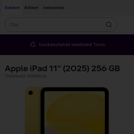
Liigu edasi põhisisu juurde
Ligipääsetavus
Eraklient
Äriklient
Iseteenindus
Otsi
Otsin
Uuskasutatud seadmed
Telias
Apple iPad 11'' (2025) 256 GB
Tootekood: md4j4hc/a