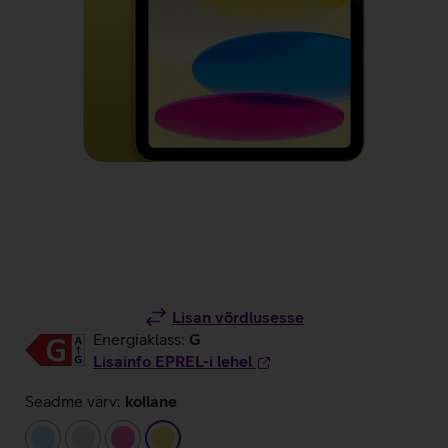
Lisan võrdlusesse
Energiaklass:
G
Lisainfo EPREL-i lehel
Seadme värv:
kollane
helesinine
hõbedane
roosa
kollane