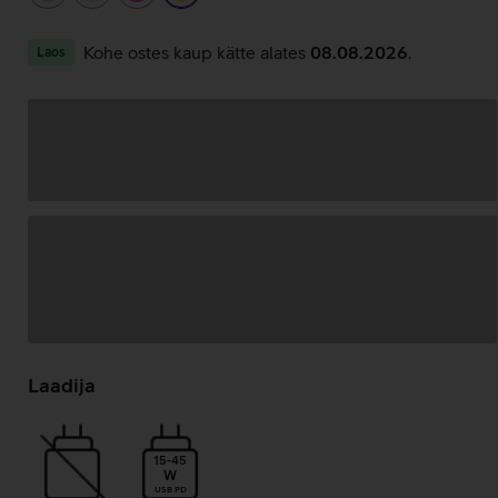
Kohe ostes kaup kätte alates
08.08.2026
.
Laos
Andmete
laadimine
Laadija
15-45
W
USB PD