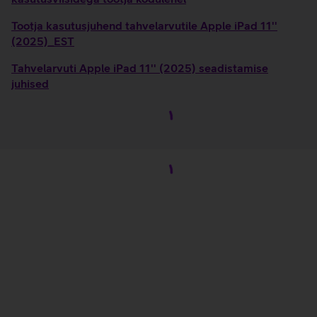
Tootja kasutusjuhend tahvelarvutile Apple iPad 11''
(2025)_EST
Tahvelarvuti Apple iPad 11'' (2025) seadistamise
juhised