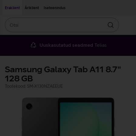
Liigu edasi põhisisu juurde
Ligipääsetavus
Eraklient
Äriklient
Iseteenindus
Otsi
Otsin
Uuskasutatud seadmed
Telias
Samsung Galaxy Tab A11 8.7"
128 GB
Tootekood: SM-X130NZAEEUE