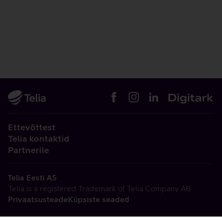
Ettevõttest
Telia kontaktid
Partnerile
Telia Eesti AS
Telia is a registered Trademark of Telia Company AB
Privaatsusteade
Küpsiste seaded