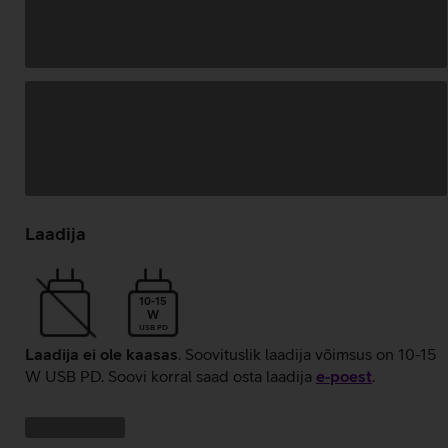
Andmete
laadimine
Laadija
10-15
W
USB PD
Laadija ei ole kaasas
. Soovituslik laadija võimsus on 10-15
W USB PD. Soovi korral saad osta laadija
e‑poest
.
Kampaania
Andmete
pakkumised:
laadimine