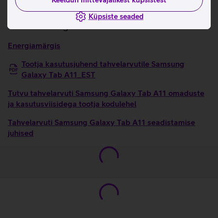
mitmemõõtmelist heli.
Küpsiste seaded
Kasulikud lingid
Energiamärgis
Tootja kasutusjuhend tahvelarvutile Samsung
Galaxy Tab A11_EST
Tutvu tahvelarvuti Samsung Galaxy Tab A11 omaduste
ja kasutusviisidega tootja kodulehel
Tahvelarvuti Samsung Galaxy Tab A11 seadistamise
juhised