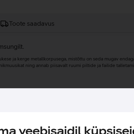
Toote saadavus
msungilt.
ukese ja kerge metallkorpusega, mistõttu on seda mugav endaga
muusikat ning annab piisavalt ruumi piltide ja failide talleta
elgeid pilte.
oSD mälukaardi abil.
ivaatseid andmeid kaitstakse pahavara ja pahatahtlike rünnakute 
a veebisaidil küpsisei