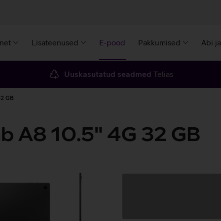
rnet
Lisateenused
E-pood
Pakkumised
Abi j
Uuskasutatud seadmed
Telias
32 GB
b A8 10.5" 4G 32 GB