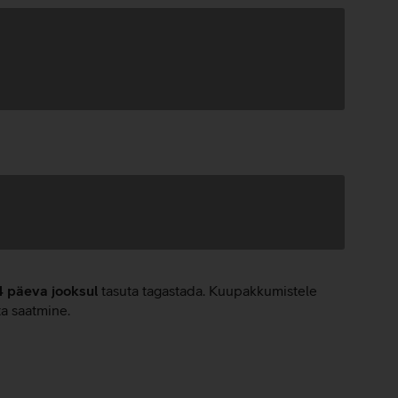
4 päeva jooksul
tasuta tagastada. Kuupakkumistele
ta saatmine.