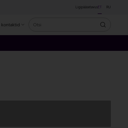
Ligipääsetavus
ET
RU
Otsi
a kontaktid
Otsin