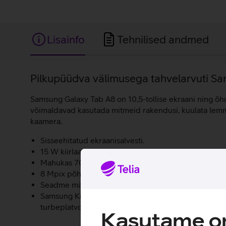
Lisainfo
Tehnilised andmed
Lisainfo
Pilkupüüdva välimusega tahvelarvuti Sa
Samsung Galaxy Tab A8 on 10,5-tollise ekraani ning õh
võimaldavad kasutada mitmeid rakendusi, kuulata lemmik
kaamera.
Sisseehitatud ekraanisalvesti.
15 W kiirlaadimine
Mahukas 7040 mAh aku.
8 Mpix põhikaamera jäädvustab erksaid, eredaid ja s
Seadme mälu on võimalik suurendada kuni 1 TB Micr
Samsung Knox pakub tipptasemel turvalisust. Sinu pr
turbeplatvormi abi.
Kasutame om