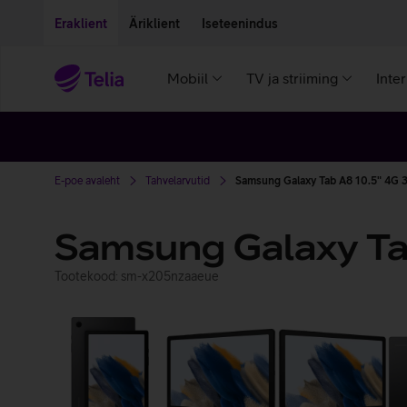
Liigu edasi põhisisu juurde
Ligipääsetavus
Eraklient
Äriklient
Iseteenindus
Mobiil
TV ja striiming
Inte
E-poe avaleht
Tahvelarvutid
Samsung Galaxy Tab A8 10.5" 4G 
Samsung Galaxy Ta
Tootekood: sm-x205nzaaeue