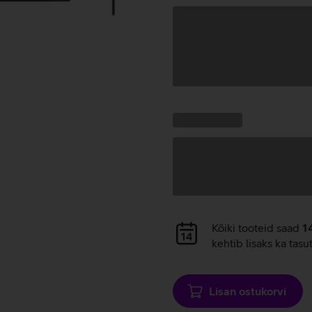
Andmete
laadimine
Kampaania
Andmete
pakkumised:
laadimine
Andmete
Kõiki tooteid saad
1
laadimine
kehtib lisaks ka tasu
Lisan ostukorvi