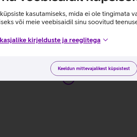
e küpsiste kasutamiseks, mida ei ole tingimata v
alaxy Tab A8_EST
seks või meie veebisaidil sinu soovitud teenu
tega
juhised
asjalike kirjelduste ja reeglitega
Keeldun mittevajalikest küpsistest