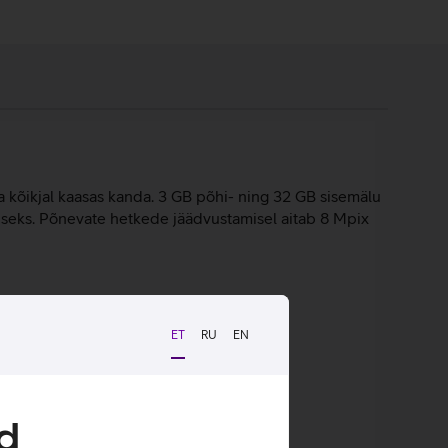
 kõikjal kaasas kanda. 3 GB põhi- ning 32 GB sisemälu
miseks. Põnevate hetkede jäädvustamisel aitab 8 Mpix
ET
RU
EN
eest riistvaralise ja mitmekihilise Knoxi
d