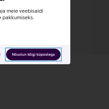
aja meie veebisaidi
se pakkumiseks.
Nõustun kõigi küpsistega