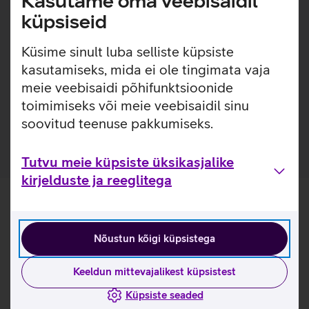
Kasutame oma veebisaidil
abil ning oledki ehitanud koduse andmesidevõrgu ilma
küpsiseid
ühegi puurimiseta ja lookleva võrgukaablita põrandal või
seinal. PLA5045v2 võimaldab andmesideks kasutada
Küsime sinult luba selliste küpsiste
elektriliini pikkusega kuni 300 m ning adapteri port toetab
kasutamiseks, mida ei ole tingimata vaja
kiirust kuni 1000 Mbit/s.
meie veebisaidi põhifunktsioonide
Komplektis sisaldub 2 elektrivõrguadapterit ja 2
toimimiseks või meie veebisaidil sinu
võrgukaablit.
soovitud teenuse pakkumiseks.
Tutvu meie küpsiste üksikasjalike
kirjelduste ja reeglitega
Nõustun kõigi küpsistega
Keeldun mittevajalikest küpsistest
Küpsiste seaded