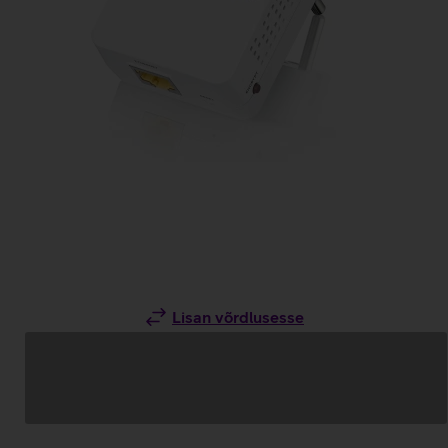
Lisan võrdlusesse
Andmete