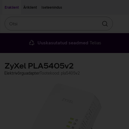
Liigu edasi põhisisu juurde
Ligipääsetavus
Eraklient
Äriklient
Iseteenindus
Otsi
Otsin
Uuskasutatud seadmed
Telias
ZyXel PLA5405v2
Elektrivõrguadapter
Tootekood: pla5405v2