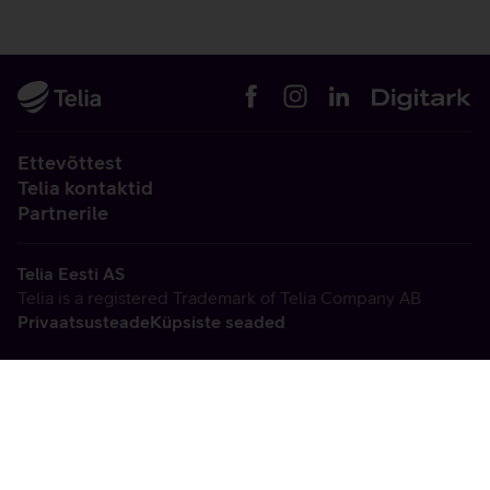
Ettevõttest
Telia kontaktid
Partnerile
Telia Eesti AS
Telia is a registered Trademark of Telia Company AB
Privaatsusteade
Küpsiste seaded