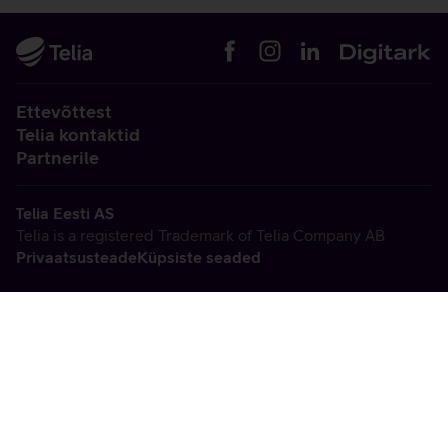
Ettevõttest
Telia kontaktid
Partnerile
Telia Eesti AS
Telia is a registered Trademark of Telia Company AB
Privaatsusteade
Küpsiste seaded