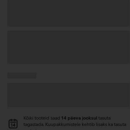
Andmete
laadimine
Kampaania
Andmete
pakkumised:
laadimine
Andmete
Kõiki tooteid saad
14 päeva jooksul
tasuta
laadimine
tagastada. Kuupakkumistele kehtib lisaks ka tasuta