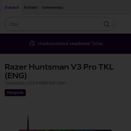
Liigu edasi põhisisu juurde
Ligipääsetavus
Eraklient
Äriklient
Iseteenindus
Otsi
Otsin
Uuskasutatud seadmed
Telias
Razer Huntsman V3 Pro TKL
(ENG)
Tootekood: rz03-04980100-r3m1
Mängurile