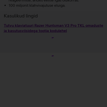
reageerimise, andes eelise igas olukorras.
100 miljonit klahvivajutuse eluiga.
Kasulikud lingid
Tutvu klaviatuuri Razer Huntsman V3 Pro TKL omaduste
ja kasutusviisidega tootja kodulehel