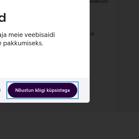
 sukeldumata. Mugavuse tagamiseks on klaviatuuril
d
nsiivse kasutuse juures.
pakub kiiret ligipääsu meediajuhtimisele ja
aja meie veebisaidi
se pakkumiseks.
Nõustun kõigi küpsistega