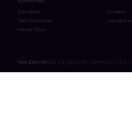
Ettevõttest
Ettevõttest
Hinnakiri
Telia ühiskonnas
Lepingud ja
Karjäär Telias
Telia Eesti AS
Telia is a registered Trademark of Telia