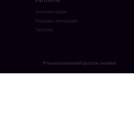
Partnerile
Sideettevõtjale
Ehitajale, arendajale
Tarnijale
Privaatsusteade
Küpsiste seaded