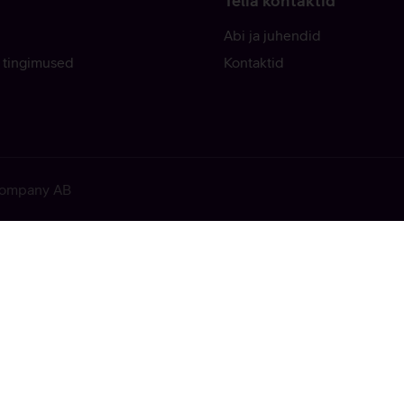
Telia kontaktid
Abi ja juhendid
 tingimused
Kontaktid
 Company AB