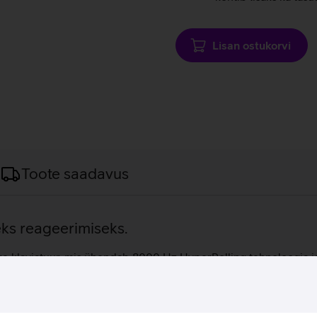
Lisan ostukorvi
Toote saadavus
eks reageerimiseks.
 klaviatuur, mis ühendab 8000 Hz HyperPolling tehnoloogia ja G
 Trigger funktsioon võimaldab klahvidel lähtestuda juba 0,1 mm 
 Reguleeritav 0,1–4,0 mm käivituspunkt võimaldab valida, kui kii
ldab teha välkkiireid suunamuutusi, kuna klaviatuur registreeri