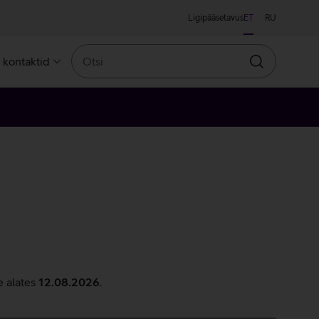
Ligipääsetavus
ET
RU
Otsi
a kontaktid
Otsin
e alates
12.08.2026
.