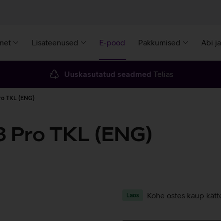
rnet
Lisateenused
E-pood
Pakkumised
Abi j
Uuskasutatud seadmed
Telias
ro TKL (ENG)
 Pro TKL (ENG)
Kohe ostes kaup kätt
Laos