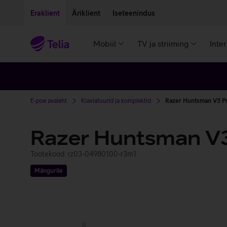
Liigu edasi põhisisu juurde
Ligipääsetavus
Eraklient
Äriklient
Iseteenindus
Mobiil
TV ja striiming
Inte
E-poe avaleht
Klaviatuurid ja komplektid
Razer Huntsman V3 P
Razer Huntsman V3
Tootekood: rz03-04980100-r3m1
Mängurile