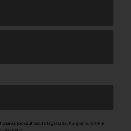
4 päeva jooksul
tasuta tagastada. Kuupakkumistele
ta saatmine.