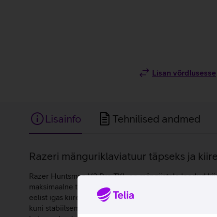
Lisan võrdlusesse
Lisainfo
Tehnilised andmed
Lisainfo
Razeri mänguriklaviatuur täpseks ja kiir
Razer Huntsman V3 Pro TKL on mängijatele loodud kiire
maksimaalne täpsus ja minimaalne sisendviivitus. Rapid
eelist igas kiiret reageerimist nõudvas mänguolukorras.
kuni stabiilsema vajutuseni. Snap Tap tehnoloogia võima