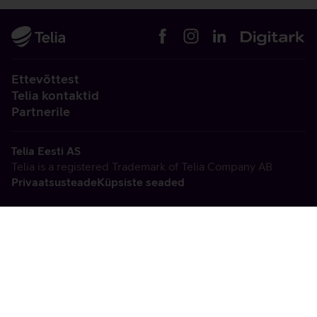
Ettevõttest
Telia kontaktid
Partnerile
Telia Eesti AS
Telia is a registered Trademark of Telia Company AB
Privaatsusteade
Küpsiste seaded