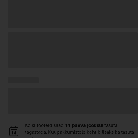
Andmete
laadimine
Kampaania
Andmete
pakkumised:
laadimine
Andmete
Kõiki tooteid saad
14 päeva jooksul
tasuta
laadimine
tagastada. Kuupakkumistele kehtib lisaks ka tasuta