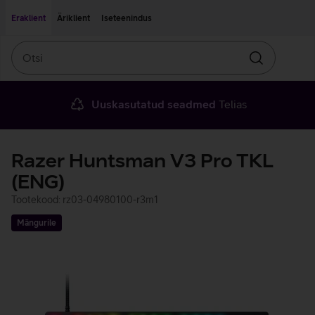
Liigu edasi põhisisu juurde
Ligipääsetavus
Eraklient
Äriklient
Iseteenindus
Otsi
Otsin
Uuskasutatud seadmed
Telias
Razer Huntsman V3 Pro TKL
(ENG)
Tootekood: rz03-04980100-r3m1
Mängurile