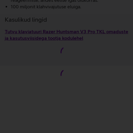
reageerimise, andes eelise igas olukorras.
100 miljonit klahvivajutuse eluiga.
Kasulikud lingid
Tutvu klaviatuuri Razer Huntsman V3 Pro TKL omaduste
ja kasutusviisidega tootja kodulehel