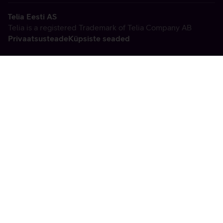
Telia Eesti AS
Telia is a registered Trademark of Telia Company AB
Privaatsusteade
Küpsiste seaded
Vabandame, tekkis
tehniline viga