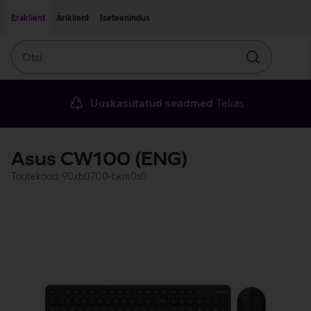
Liigu edasi põhisisu juurde
Ligipääsetavus
Eraklient
Äriklient
Iseteenindus
Otsi
Otsin
Uuskasutatud seadmed
Telias
Asus CW100 (ENG)
Tootekood: 90xb0700-bkm0s0