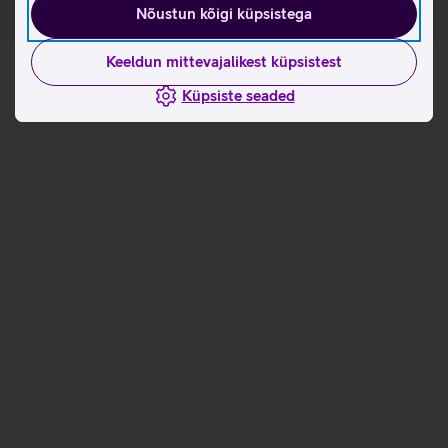
Nõustun kõigi küpsistega
Keeldun mittevajalikest küpsistest
Küpsiste seaded