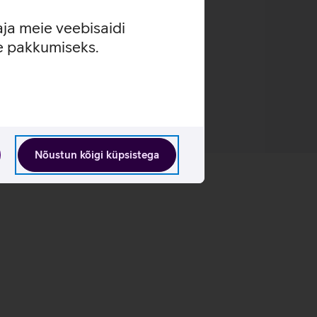
aja meie veebisaidi
se pakkumiseks.
Nõustun kõigi küpsistega