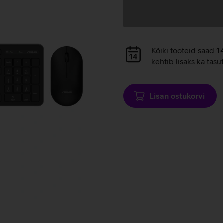
Andmete
laadimine
Andmete
Kõiki tooteid saad
1
laadimine
kehtib lisaks ka tasu
Lisan ostukorvi