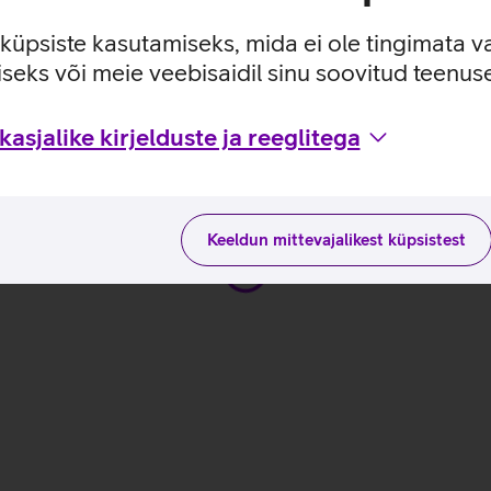
ituseta kasutuskogemuse.
 ulatuses: 800, 1000, 1600 dpi.
e küpsiste kasutamiseks, mida ei ole tingimata v
seks või meie veebisaidil sinu soovitud teenu
kasutusviisidega tootja kodulehel
asjalike kirjelduste ja reeglitega
Keeldun mittevajalikest küpsistest