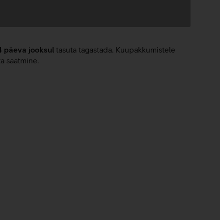
4 päeva jooksul
tasuta tagastada. Kuupakkumistele
ta saatmine.