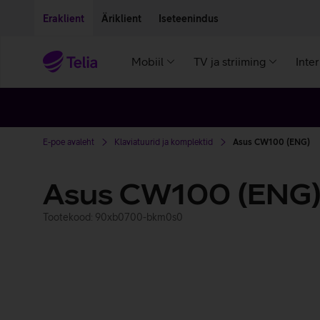
Liigu edasi põhisisu juurde
Ligipääsetavus
Eraklient
Äriklient
Iseteenindus
Mobiil
TV ja striiming
Inte
E-poe avaleht
Klaviatuurid ja komplektid
Asus CW100 (ENG)
Asus CW100 (ENG
Tootekood: 90xb0700-bkm0s0