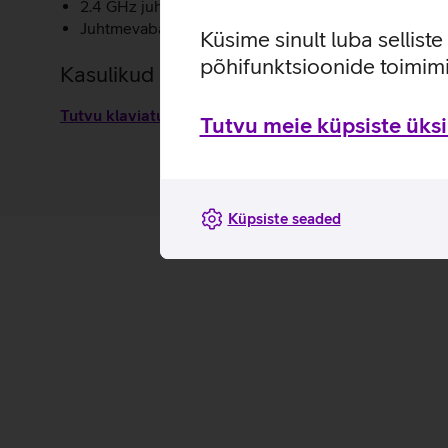
2.4 GHz juhtmevaba ühendus tagab stabiilse ja viiv
Juhtmevabal hiirel on võimalik valida täpsust kolmes
Küsime sinult luba sellist
põhifunktsioonide toimimi
Kasulikud lingid
Tutvu klaviatuurikomplekti Asus CW100 omaduste ja 
Tutvu meie küpsiste üksik
Küpsiste seaded