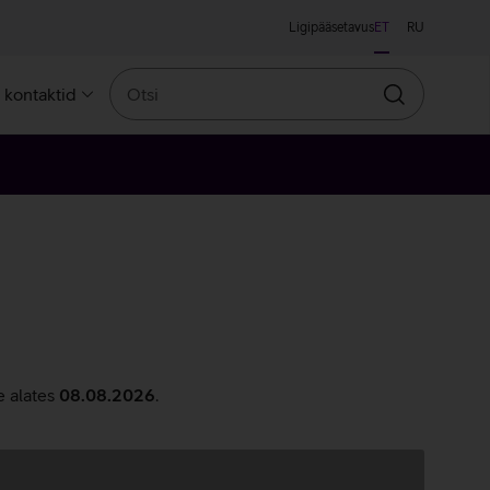
Ligipääsetavus
ET
RU
Otsi
a kontaktid
Otsin
e alates
08.08.2026
.