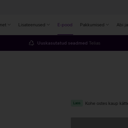
rnet
Lisateenused
E-pood
Pakkumised
Abi j
Uuskasutatud seadmed
Telias
)
Kohe ostes kaup kätt
Laos