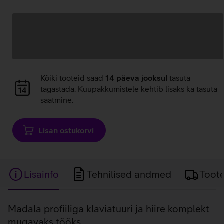
Andmete
laadimine
Andmete
Kõiki tooteid saad
14 päeva jooksul
tasuta
laadimine
tagastada. Kuupakkumistele kehtib lisaks ka tasuta
saatmine.
Lisan ostukorvi
Lisainfo
Tehnilised andmed
Toot
Lisainfo
Madala profiiliga klaviatuuri ja hiire komplekt
mugavaks tööks.