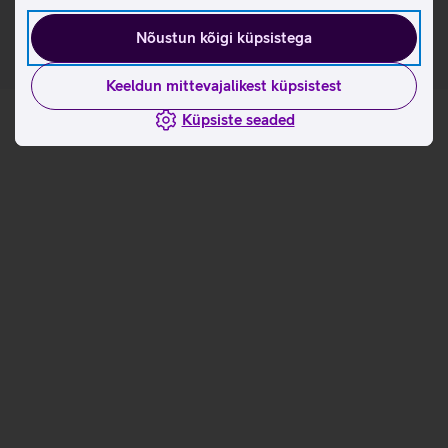
Nõustun kõigi küpsistega
Keeldun mittevajalikest küpsistest
Küpsiste seaded