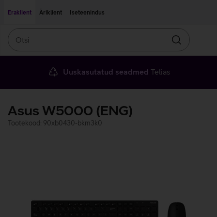
Liigu edasi põhisisu juurde
Ligipääsetavus
Eraklient
Äriklient
Iseteenindus
Otsi
Otsin
Uuskasutatud seadmed
Telias
Asus W5000 (ENG)
Tootekood: 90xb0430-bkm3k0