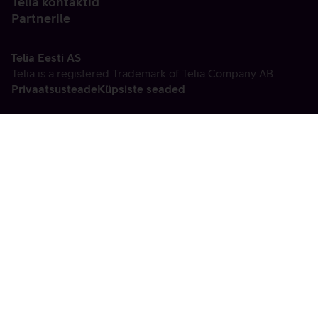
Telia kontaktid
Partnerile
Telia Eesti AS
Telia is a registered Trademark of Telia Company AB
Privaatsusteade
Küpsiste seaded
Vabandame, tekkis