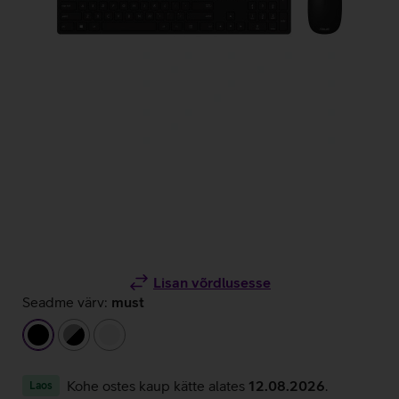
Lisan võrdlusesse
Seadme värv:
must
must
hall/must
valge
Kohe ostes kaup kätte alates
12.08.2026
.
Laos