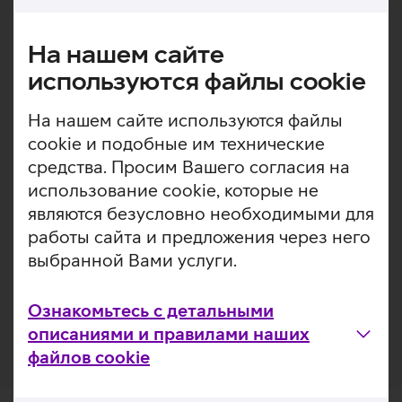
информация
Asus W5000 on kompaktne ja lihtne juhtmevaba
На нашем сайте
klaviatuuri‑ ja hiirekomplekt, millega saad igapäevased
tööülesanded mugavalt tehtud. Sisseehitatud
используются файлы cookie
energiasäästutehnoloogia pikendab patareide tööiga,
lülitades seadmed kasutuspausi ajal automaatselt
На нашем сайте используются файлы
unerežiimile. Klaviatuuril on ruumisäästlik disain ja vaid 11
cookie и подобные им технические
mm paksune profiil, mis teeb selle mugavalt
средства. Просим Вашего согласия на
kaasaskantavaks nii kodu kui kontori vahel liikudes.
использование cookie, которые не
Klaviatuuril on dome‑lülitid, mis muudavad
являются безусловно необходимыми для
klahvivajutused pehmeks ja vaikseks.
работы сайта и предложения через него
2.4 GHz juhtmevaba ühendus tagab stabiilse ja
выбранной Вами услуги.
viivituseta kasutuskogemuse.
Juhtmevabal hiirel on võimalik valida täpsust kolmes
ulatuses: 800, 1200, 1600 dpi.
Ознакомьтесь с детальными
описаниями и правилами наших
файлов cookie