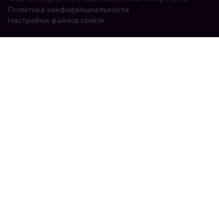
Политика конфиденциальности
Настройки файлов cookie
Vabandame, tekkis
tehniline viga
tx:undefined:ut:null