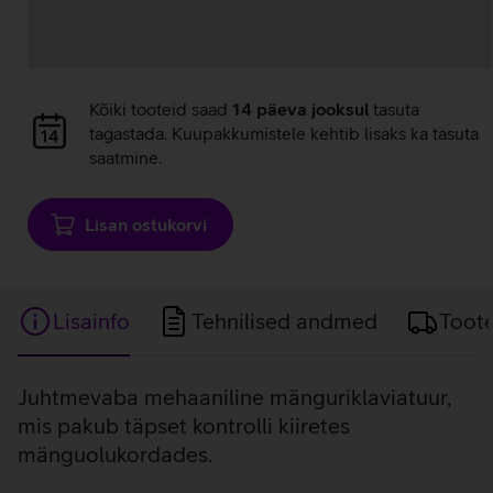
Andmete
laadimine
Andmete
Kõiki tooteid saad
14 päeva jooksul
tasuta
laadimine
tagastada. Kuupakkumistele kehtib lisaks ka tasuta
saatmine.
Lisan ostukorvi
Lisainfo
Tehnilised andmed
Toot
Lisainfo
Juhtmevaba mehaaniline mänguriklaviatuur,
mis pakub täpset kontrolli kiiretes
mänguolukordades.