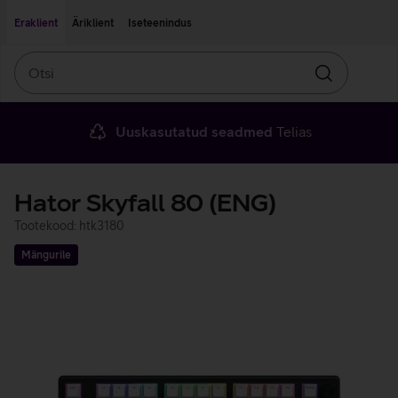
Liigu edasi põhisisu juurde
Ligipääsetavus
Eraklient
Äriklient
Iseteenindus
Otsi
Otsin
Uuskasutatud seadmed
Telias
Hator Skyfall 80 (ENG)
Tootekood: htk3180
Mängurile