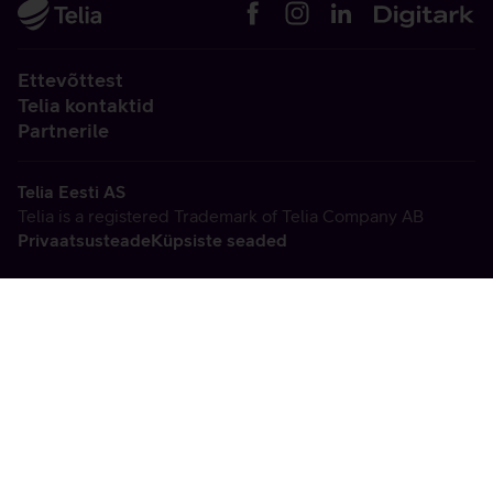
Ettevõttest
Telia kontaktid
Partnerile
Telia Eesti AS
Telia is a registered Trademark of Telia Company AB
Privaatsusteade
Küpsiste seaded