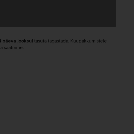
4 päeva jooksul
tasuta tagastada. Kuupakkumistele
ta saatmine.