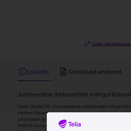
Lisan võrdlusesse
Lisainfo
Tehnilised andmed
Lisainfo
Juhtmevaba mehaaniline mänguriklaviatu
Hator Skyfall 80 on kompaktne juhtmevaba mänguriklavia
rohkem liikumisruumi, säilitades samas kõik olulised k
juhtimisele ja kohandatud käskudele, võimaldades regu
HATOR Aurum Lemon lineaarsed lülitid POM‑korpuse ja