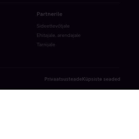
Partnerile
Sideettevõtjale
Ehitajale, arendajale
Tarnijale
Privaatsusteade
Küpsiste seaded