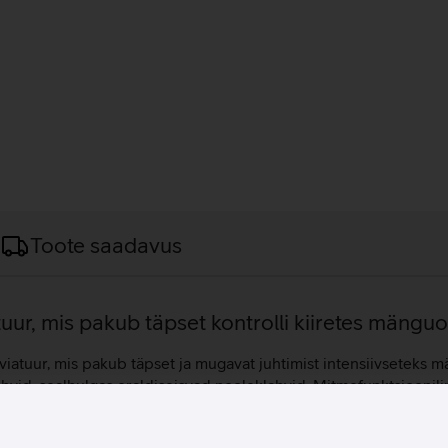
Toote saadavus
ur, mis pakub täpset kontrolli kiiretes mängu
tuur, mis pakub täpset ja mugavat juhtimist intensiivseteks mä
lahvid, sealhulgas eraldiseisvad nooleklahvid. Mitmefunktsioon
leerida helitugevust, vahetada laule või käivitada enda määrat
 varrega vähendavad hõõrdumist, pakkudes sujuvat klahvivajut