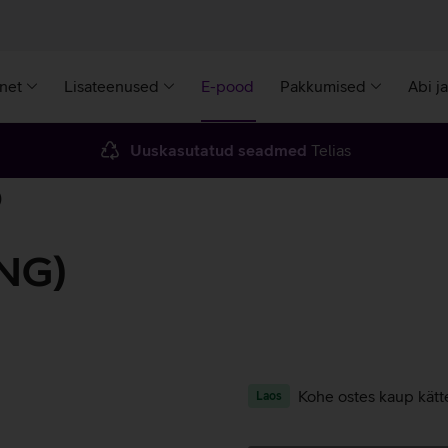
rnet
Lisateenused
E-pood
Pakkumised
Abi j
Uuskasutatud seadmed
Telias
)
ENG)
Kohe ostes kaup kätt
Laos