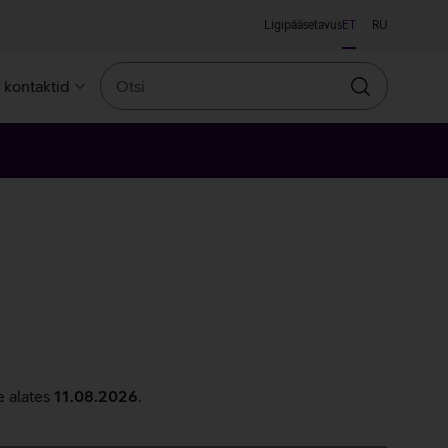
Ligipääsetavus
ET
RU
Otsi
a kontaktid
Otsin
e alates
11.08.2026
.