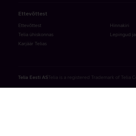
Ettevõttest
Ettevõttest
Hinnakiri
Telia ühiskonnas
Lepingud ja
Karjäär Telias
Telia Eesti AS
Telia is a registered Trademark of Telia