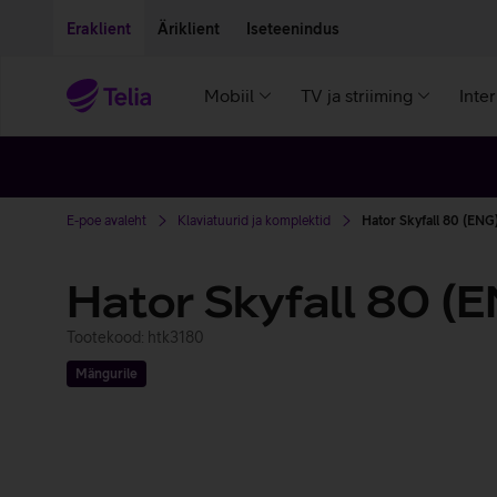
Liigu edasi põhisisu juurde
Ligipääsetavus
Eraklient
Äriklient
Iseteenindus
Mobiil
TV ja striiming
Inte
E-poe avaleht
Klaviatuurid ja komplektid
Hator Skyfall 80 (ENG
Hator Skyfall 80 (
Tootekood: htk3180
Mängurile