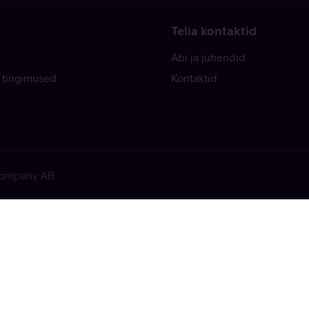
Telia kontaktid
Abi ja juhendid
 tingimused
Kontaktid
 Company AB