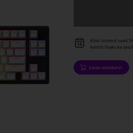
Andmete
laadimine
Andmete
Kõiki tooteid saad
1
laadimine
kehtib lisaks ka tasu
Lisan ostukorvi