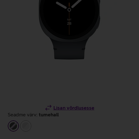
Lisan võrdlusesse
Seadme värv:
tumehall
tumehall
hõbedane/valge