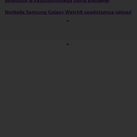
omaduste ja kasutusviisidega tootja kodulehel
Nutikella Samsung Galaxy Watch8 seadistamise juhised