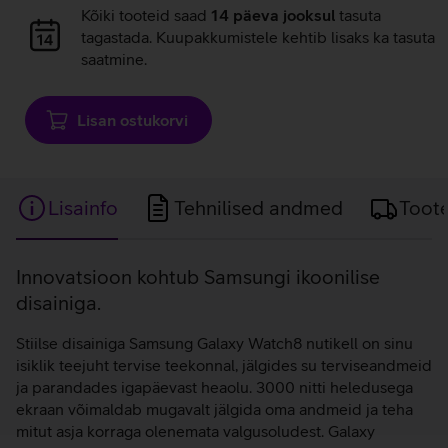
Andmete
Kõiki tooteid saad
14 päeva jooksul
tasuta
laadimine
tagastada. Kuupakkumistele kehtib lisaks ka tasuta
saatmine.
Lisan ostukorvi
Lisainfo
Tehnilised andmed
Toot
Lisainfo
Innovatsioon kohtub Samsungi ikoonilise
disainiga.
Stiilse disainiga Samsung Galaxy Watch8 nutikell on sinu
isiklik teejuht tervise teekonnal, jälgides su terviseandmeid
ja parandades igapäevast heaolu. 3000 nitti heledusega
ekraan võimaldab mugavalt jälgida oma andmeid ja teha
mitut asja korraga olenemata valgusoludest. Galaxy