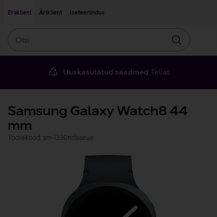
Liigu edasi põhisisu juurde
Ligipääsetavus
Eraklient
Äriklient
Iseteenindus
Otsi
Otsin
Uuskasutatud seadmed
Telias
Samsung Galaxy Watch8 44
mm
Tootekood: sm-l330ndaaeue