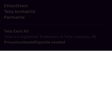
Ettevõttest
Telia kontaktid
Partnerile
Telia Eesti AS
Telia is a registered Trademark of Telia Company AB
Privaatsusteade
Küpsiste seaded