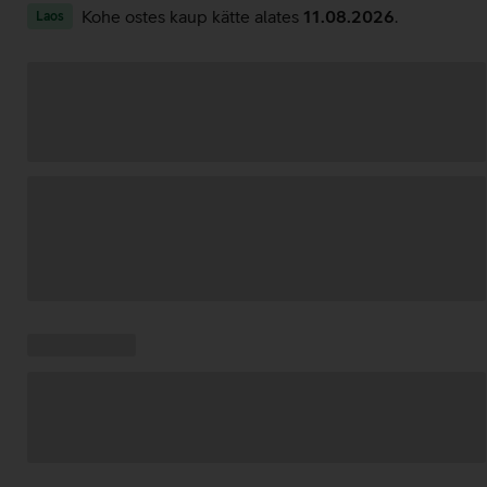
Kohe ostes kaup kätte alates
11.08.2026
.
Laos
Andmete
laadimine
Kampaania
Andmete
pakkumised:
laadimine