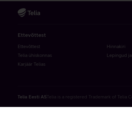
Ettevõttest
Ettevõttest
Hinnakiri
Telia ühiskonnas
Lepingud ja
Karjäär Telias
Telia Eesti AS
Telia is a registered Trademark of Telia