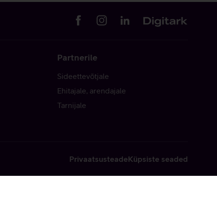
Partnerile
Sideettevõtjale
Ehitajale, arendajale
Tarnijale
Privaatsusteade
Küpsiste seaded