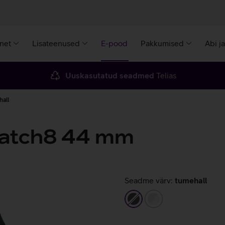
rnet
Lisateenused
E-pood
Pakkumised
Abi j
Uuskasutatud seadmed
Telias
all
Watch8 44 mm
Seadme värv:
tumehall
tumehall
hõbedane/valge