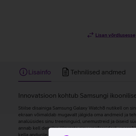
Lisan võrdlusesse
Lisainfo
Tehnilised andmed
Lisainfo
Innovatsioon kohtub Samsungi ikoonilise
Stiilse disainiga Samsung Galaxy Watch8 nutikell on sin
ekraan võimaldab mugavalt jälgida oma andmeid ja teha
analüüsides sinu treeninguid, unemustreid ja öiseid s
annab kell detailse ülevaate sinu unefaasidest, unereži
kella andurile, saad määrata oma naha karotenoidide tas