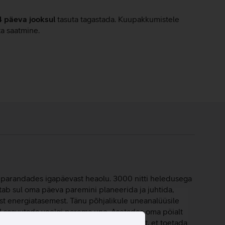
4 päeva jooksul
tasuta tagastada. Kuupakkumistele
ta saatmine.
 ja parandades igapäevast heaolu. 3000 nitti heledusega
ab sul oma päeva paremini planeerida ja juhtida,
st energiatasemest. Tänu põhjalikule uneanalüüsile
sid saavutada veelgi parema une. Asetades oma pöialt
luviis. Jälgi oma antioksüdantide indeksit, et toetada