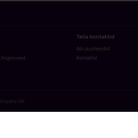
Telia kontaktid
Abi ja juhendid
 tingimused
Kontaktid
 Company AB