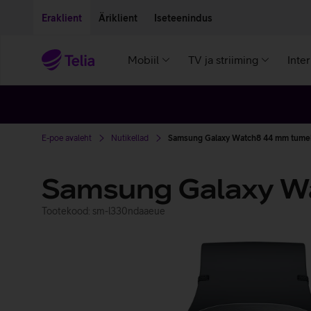
Liigu edasi põhisisu juurde
Ligipääsetavus
Eraklient
Äriklient
Iseteenindus
Mobiil
TV ja striiming
Inte
E-poe avaleht
Nutikellad
Samsung Galaxy Watch8 44 mm tumeh
Samsung Galaxy 
Tootekood: sm-l330ndaaeue