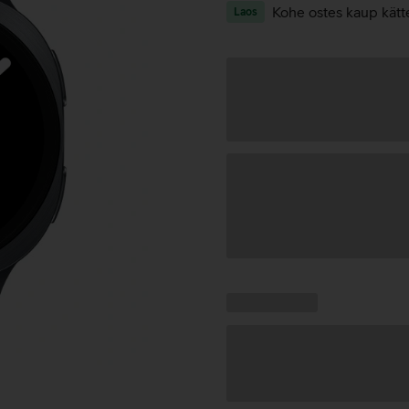
Kohe ostes kaup kätt
Laos
Andmete
laadimine
Kampaania
Andmete
pakkumised:
laadimine