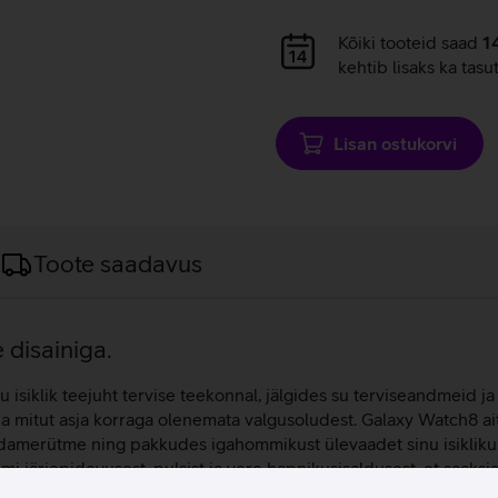
Andmete
Kõiki tooteid saad
1
laadimine
kehtib lisaks ka tasu
Lisan ostukorvi
Toote saadavus
 disainiga.
u isiklik teejuht tervise teekonnal, jälgides su terviseandmeid
 mitut asja korraga olenemata valgusoludest. Galaxy Watch8 ait
üdamerütme ning pakkudes igahommikust ülevaadet sinu isikliku
imi järjepidevusest, pulsist ja vere hapnikusisaldusest, et saak
et ning saada aimu, kui tervislik on sinu praegune toitumine ja e