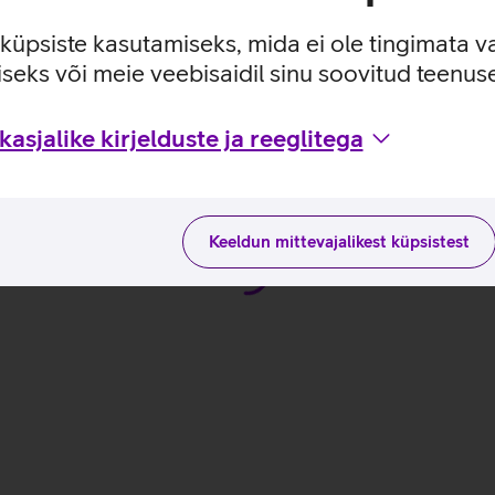
ituseta kasutuskogemuse.
 ulatuses: 800, 1000, 1600 dpi.
e küpsiste kasutamiseks, mida ei ole tingimata v
seks või meie veebisaidil sinu soovitud teenu
kasutusviisidega tootja kodulehel
asjalike kirjelduste ja reeglitega
Keeldun mittevajalikest küpsistest