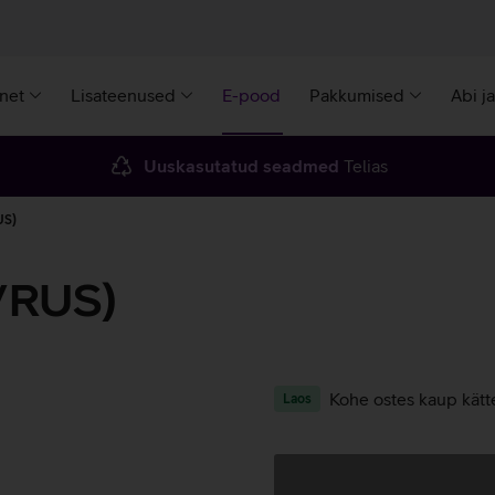
rnet
Lisateenused
E-pood
Pakkumised
Abi j
Uuskasutatud seadmed
Telias
US)
/RUS)
Kohe ostes kaup kätt
Laos