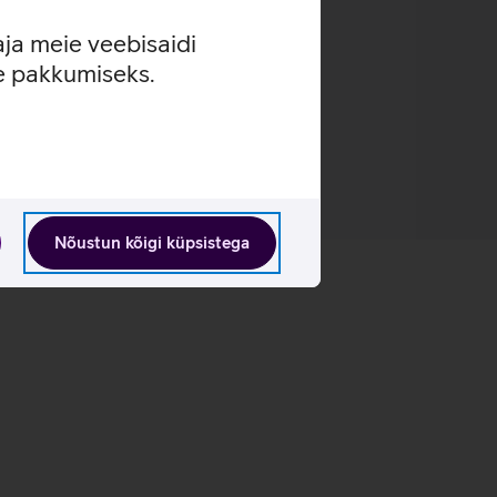
aja meie veebisaidi
se pakkumiseks.
Nõustun kõigi küpsistega