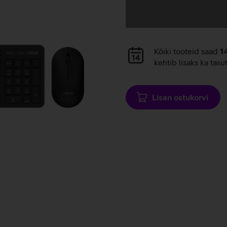
Andmete
laadimine
Andmete
Kõiki tooteid saad
1
laadimine
kehtib lisaks ka tasu
Lisan ostukorvi