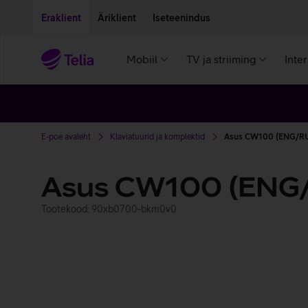
Liigu edasi põhisisu juurde
Ligipääsetavus
Eraklient
Äriklient
Iseteenindus
Mobiil
TV ja striiming
Inte
E-poe avaleht
Klaviatuurid ja komplektid
Asus CW100 (ENG/R
Asus CW100 (ENG
Tootekood: 90xb0700-bkm0v0