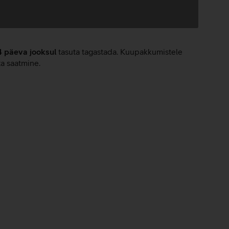
4 päeva jooksul
tasuta tagastada. Kuupakkumistele
ta saatmine.