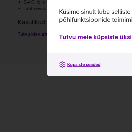
2.4 GHz juhtmevaba ühendus tagab stabiilse ja viiv
Juhtmevabal hiirel on võimalik valida täpsust kolmes
Küsime sinult luba sellist
põhifunktsioonide toimimi
Kasulikud lingid
Tutvu klaviatuurikomplekti Asus CW100 omaduste ja 
Tutvu meie küpsiste üksik
Küpsiste seaded