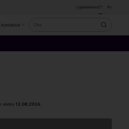
Ligipääsetavus
ET
RU
Otsi
a kontaktid
Otsin
e alates
12.08.2026
.