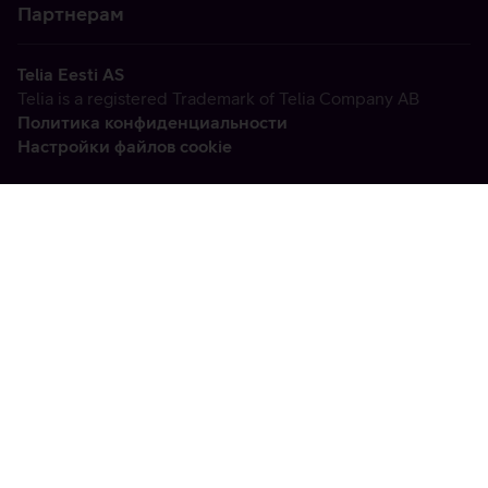
Партнерам
Telia Eesti AS
Telia is a registered Trademark of Telia Company AB
Политика конфиденциальности
Настройки файлов cookie
Vabandame, tekkis