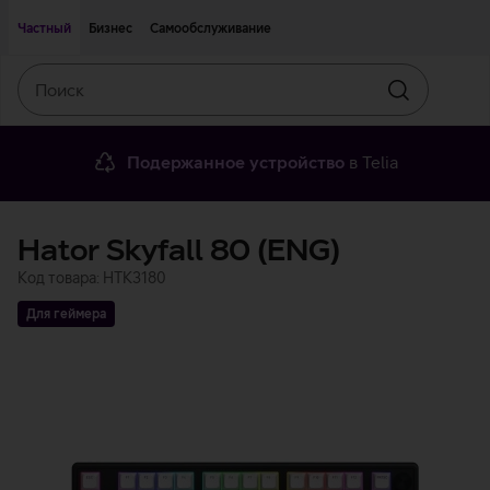
Двигаться дальше к основному контенту
Доступность
Частный
Бизнес
Самообслуживание
Поиск
Искать
Подержанное устройство
в Telia
Hator Skyfall 80 (ENG)
Код товара: HTK3180
Для геймера