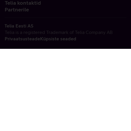
Telia kontaktid
Partnerile
Telia Eesti AS
Telia is a registered Trademark of Telia Company AB
Privaatsusteade
Küpsiste seaded
Vabandame, tekkis