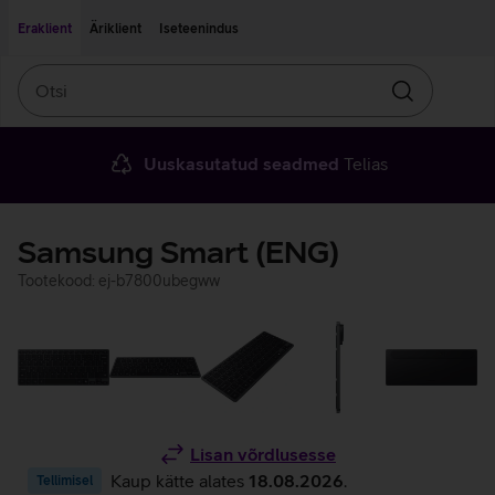
Liigu edasi põhisisu juurde
Ligipääsetavus
Eraklient
Äriklient
Iseteenindus
Otsi
Otsin
Uuskasutatud seadmed
Telias
Samsung Smart (ENG)
Tootekood: ej-b7800ubegww
Lisan võrdlusesse
Kaup kätte alates
18.08.2026
.
Tellimisel