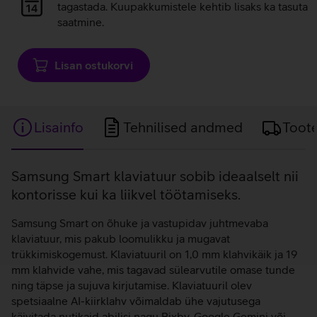
laadimine
tagastada. Kuupakkumistele kehtib lisaks ka tasuta
saatmine.
Lisan ostukorvi
Lisainfo
Tehnilised andmed
Toot
Lisainfo
Samsung Smart klaviatuur sobib ideaalselt nii
kontorisse kui ka liikvel töötamiseks.
Samsung Smart on õhuke ja vastupidav juhtmevaba
klaviatuur, mis pakub loomulikku ja mugavat
trükkimiskogemust. Klaviatuuril on 1,0 mm klahvikäik ja 19
mm klahvide vahe, mis tagavad sülearvutile omase tunde
ning täpse ja sujuva kirjutamise. Klaviatuuril olev
spetsiaalne AI-kiirklahv võimaldab ühe vajutusega
käivitada nutikaid abilisi nagu Bixby, Google Gemini või