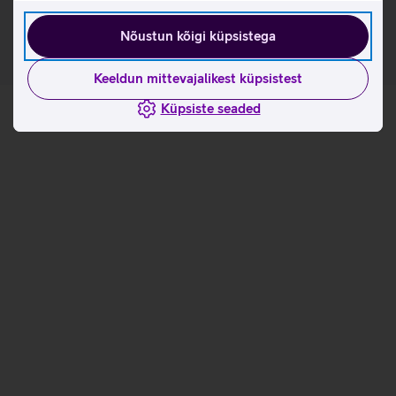
kasutusviisidega tootja kodulehel
Nõustun kõigi küpsistega
Keeldun mittevajalikest küpsistest
Küpsiste seaded