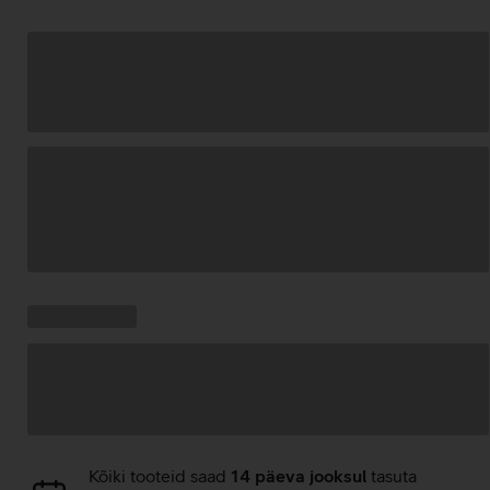
Andmete
laadimine
Kampaania
Andmete
pakkumised:
laadimine
Andmete
Kõiki tooteid saad
14 päeva jooksul
tasuta