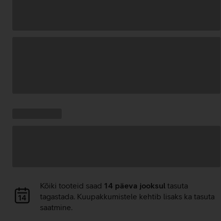
Andmete
laadimine
Kampaania
Andmete
pakkumised:
laadimine
Andmete
Kõiki tooteid saad
14 päeva jooksul
tasuta
laadimine
tagastada. Kuupakkumistele kehtib lisaks ka tasuta
saatmine.