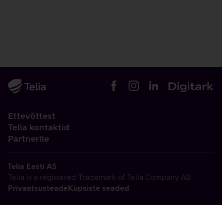
Ettevõttest
Telia kontaktid
Partnerile
Telia Eesti AS
Telia is a registered Trademark of Telia Company AB
Privaatsusteade
Küpsiste seaded