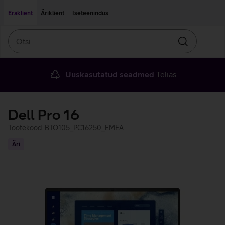
Liigu edasi põhisisu juurde
Ligipääsetavus
Eraklient
Äriklient
Iseteenindus
Otsi
Otsin
Uuskasutatud seadmed
Telias
Dell Pro 16
Tootekood: BTO105_PC16250_EMEA
Äri